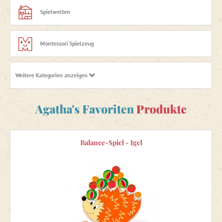
Spielwelten
Montessori Spielzeug
Weitere Kategorien anzeigen
Gesellschaftsspiele
Agatha's Favoriten
Produkte
Holzspielzeug
Puzzles, Mosaike, Steckpuzzles
Balance-Spiel - Igel
Magnetspielzeug
Baukästen und Konstruktionsspielzeug