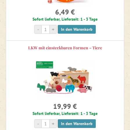
Motorikspielzeug
6,49 €
Sofort lieferbar, Lieferzeit: 1 - 3 Tage
Zimmerdekoration und kleine Geschenke
-
+
In den Warenkorb
Kindergartenausstattung
LKW mit einsteckbaren Formen – Tiere
Waldorf Spielzeug und Hilfsmittel
Zeichnen und Ausmalbilder
Sportspiele
19,99 €
Sofort lieferbar, Lieferzeit: 1 - 3 Tage
Gartenschaukeln und Klettergerüste
-
+
In den Warenkorb