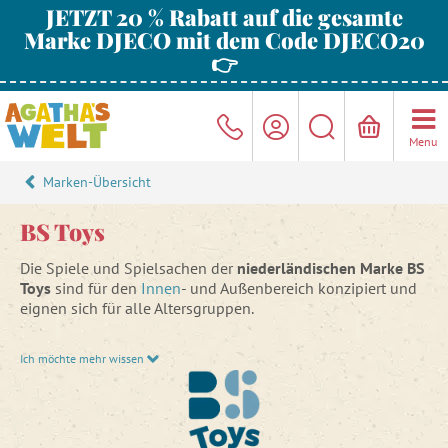
JETZT 20 % Rabatt auf die gesamte
Marke DJECO mit dem Code DJECO20
👉
Menu
Marken-Übersicht
BS Toys
Die Spiele und Spielsachen der
niederländischen Marke BS
Toys
sind für den
Innen
- und Außenbereich konzipiert und
eignen sich für alle Altersgruppen.
Die meisten Spiele und Spielsachen von BS Toys sind
Ich möchte mehr wissen
FSC®-zertifiziert.
Testen Sie Geschicklichkeit und Gleichgewicht auf
Holzstelzen
oder koordinieren Sie Bewegung und