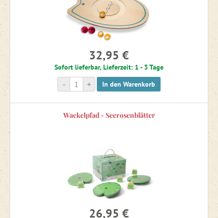
Kleine Geschenke
Kindergartenausstattung
32,95 €
Sofort lieferbar, Lieferzeit: 1 - 3 Tage
Kreativsets und Basteln
-
+
In den Warenkorb
Sportspiele
Wackelpfad - Seerosenblätter
Wasserspielzeug und -ausrüstung
Sandspielzeug
Gartenspielzeug
26,95 €