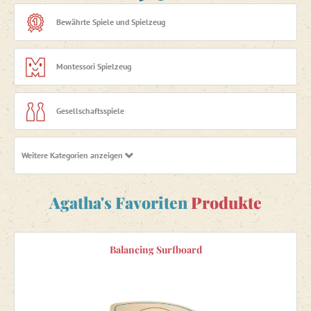
Konzentration gleichzeitig auf einem
Balance Board
.
Bewährte Spiele und Spielzeug
Montessori Spielzeug
Gesellschaftsspiele
Weitere Kategorien anzeigen
Holzspielzeug
Agatha's Favoriten
Produkte
Puzzles, Mosaike, Steckpuzzles
Spielzeug für die Badewanne
Balancing Surfboard
Motorikspielzeug