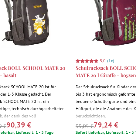
5,0
(1x)
ack BOLL SCHOOL MATE 20
Schulrucksack BOLL SC
- basalt
MATE 20 l Giraffe - boyse
ksack SCHOOL MATE 20 ist für
Der Schulrucksack für Kinder de
 der 1-3 Klasse gedacht. Der
bis 3 hat ergonomisch geformte
k SCHOOL MATE 20 ist ein
bequeme Schultergurte und ein
tiger, technisch durchgearbeiteter
Hüftgurt, die die Anatomie des 
k, der dank des voll
berücksichtigen.
90,39 €
79,24 €
rstellbaren SP-Rückensystems mit
9 €
99,05 €
d mit wächst. Das ergonomische
ieferbar, Lieferzeit: 1 - 3 Tage
Sofort lieferbar, Lieferzeit: 1 - 3