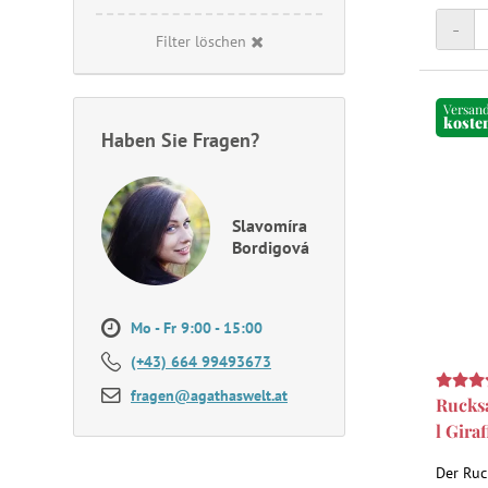
Design 
-
unterst
Filter löschen
kindlic
Versan
koste
Haben Sie Fragen?
Slavomíra
Bordigová
Mo - Fr 9:00 - 15:00
(+43) 664 99493673
fragen@agathaswelt.at
Rucks
l Gira
Der Ruc