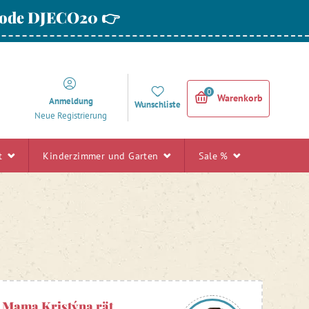
 Code DJECO20 👉
0
Warenkorb
Anmeldung
Wunschliste
Neue Registrierung
rt
Kinderzimmer und Garten
Sale %
Mama Kristýna rät