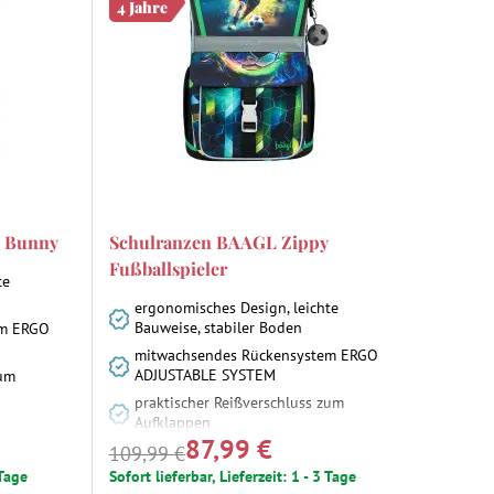
4 Jahre
y Bunny
Schulranzen BAAGL Zippy
Fußballspieler
te
ergonomisches Design, leichte
Bauweise, stabiler Boden
em ERGO
mitwachsendes Rückensystem ERGO
ADJUSTABLE SYSTEM
zum
praktischer Reißverschluss zum
Aufklappen
87,99 €
109,99 €
 Tage
Sofort lieferbar, Lieferzeit: 1 - 3 Tage