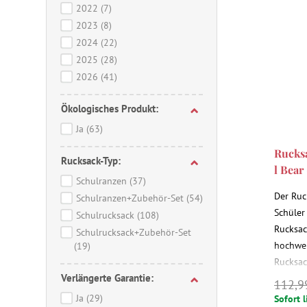
2022
(7)
2023
(8)
2024
(22)
2025
(28)
2026
(41)
Ökologisches Produkt:
Ja
(63)
Rucks
Rucksack-Typ:
l Bear 
Schulranzen
(37)
Der Ruc
Schulranzen+Zubehör-Set
(54)
Schüler
Schulrucksack
(108)
Rucksac
Schulrucksack+Zubehör-Set
hochwer
(19)
Rucksac
Verlängerte Garantie:
höhenve
112,9
dem Kin
Ja
(29)
Sofort l