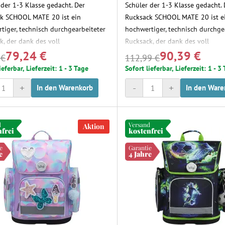
 der 1-3 Klasse gedacht. Der
Schüler der 1-3 Klasse gedacht. 
k SCHOOL MATE 20 ist ein
Rucksack SCHOOL MATE 20 ist e
tiger, technisch durchgearbeiteter
hochwertiger, technisch durchge
k, der dank des voll
Rucksack, der dank des voll
79,24 €
90,39 €
rstellbaren SP-Rückensystems mit
höhenverstellbaren SP-Rückens
 €
112,99 €
d mit wächst. Das ergonomische
dem Kind mit wächst. Das ergo
ieferbar, Lieferzeit: 1 - 3 Tage
Sofort lieferbar, Lieferzeit: 1 - 3
des Rucksacks mit Hüftgurt
Design des Rucksacks mit Hüftg
+
-
+
In den Warenkorb
In den Ware
ützt die gesunde Entwicklung der
unterstützt die gesunde Entwic
hen Wirbelsäule.
kindlichen Wirbelsäule.
d
Versand
Aktion
nfrei
kostenfrei
e
Garantie
e
4 Jahre