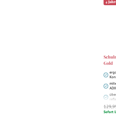
4 Jahr
Schul
Gold
erg
Kon
mit
ADJ
über
ref
129,9
Sofort l