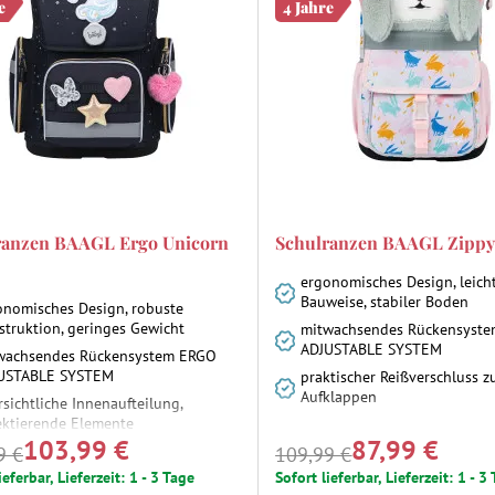
e
4 Jahre
ranzen BAAGL Ergo Unicorn
Schulranzen BAAGL Zipp
ergonomisches Design, leich
Bauweise, stabiler Boden
onomisches Design, robuste
struktion, geringes Gewicht
mitwachsendes Rückensyst
ADJUSTABLE SYSTEM
wachsendes Rückensystem ERGO
USTABLE SYSTEM
praktischer Reißverschluss 
Aufklappen
sichtliche Innenaufteilung,
lektierende Elemente
103,99 €
87,99 €
9 €
109,99 €
ieferbar, Lieferzeit: 1 - 3 Tage
Sofort lieferbar, Lieferzeit: 1 - 3