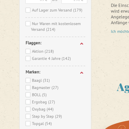
Die Eins
Auf Lager zum Versand
(179)
wird erwa
Angelege
Anfänge 
Nur Waren mit kostenlosem
werden S
Versand
(214)
Ich möcht
Es ist ra
Flaggen:
Kinder, d
sind auf
Aktion
(218)
Schauen 
Garantie 4 Jahre
(142)
Schulran
Marken:
Sie wisse
unseren
Baagl
(31)
Ag
Schulkin
Bagmaster
(27)
BOLL
(5)
Ergobag
(27)
Oxybag
(44)
Step by Step
(29)
Topgal
(54)