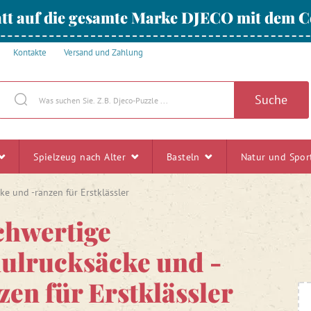
tt auf die gesamte Marke DJECO mit dem
Kontakte
Versand und Zahlung
Suche
Spielzeug nach Alter
Basteln
Natur und Spo
ke und -ranzen für Erstklässler
hwertige
ulrucksäcke und -
zen für Erstklässler