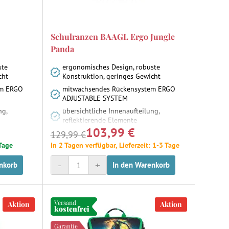
Schulranzen BAAGL Ergo Jungle
Panda
ste
ergonomisches Design, robuste
cht
Konstruktion, geringes Gewicht
em ERGO
mitwachsendes Rückensystem ERGO
ADJUSTABLE SYSTEM
ng,
übersichtliche Innenaufteilung,
reflektierende Elemente
103,99 €
129,99 €
 Tage
In 2 Tagen verfügbar, Lieferzeit: 1-3 Tage
-
+
nkorb
In den Warenkorb
Versand
Aktion
Aktion
kostenfrei
Garantie