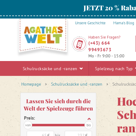
JETZT 20 % Raba
Unsere Geschichte
Mama's Blog
Haben Sie Fragen?
(+43) 664
99493673
Mo - Fr 9:00 - 15:00
Schulrucksäcke und -ranzen
Spielzeug nach Typ
Homepage
Schulrucksäcke und -ranzen
Schulrucksäc
Hoc
Lassen Sie sich durch die
Welt der Spielzeuge führen
Sch
Preis:
ran
von
bis
€
bis
€