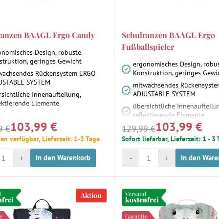
ranzen BAAGL Ergo Candy
Schulranzen BAAGL Ergo
Fußballspieler
onomisches Design, robuste
struktion, geringes Gewicht
ergonomisches Design, robu
Konstruktion, geringes Gewi
wachsendes Rückensystem ERGO
USTABLE SYSTEM
mitwachsendes Rückensyst
ADJUSTABLE SYSTEM
sichtliche Innenaufteilung,
lektierende Elemente
übersichtliche Innenaufteilu
reflektierende Elemente
103,99 €
103,99 €
9 €
129,99 €
en verfügbar, Lieferzeit: 1-3 Tage
Sofort lieferbar, Lieferzeit: 1 - 3
+
-
+
In den Warenkorb
In den Ware
d
Versand
Aktion
nfrei
kostenfrei
e
Garantie