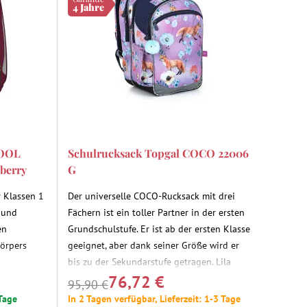
4 Jahre
HOOL
Schulrucksack Topgal COCO 22006
nberry
G
r Klassen 1
Der universelle COCO-Rucksack mit drei
 und
Fächern ist ein toller Partner in der ersten
en
Grundschulstufe. Er ist ab der ersten Klasse
Körpers
geeignet, aber dank seiner Größe wird er
bis zu der Sekundarstufe getragen. Lila
76,72 €
Design mit Füchsen und Blumen.
95,90 €
 Tage
In 2 Tagen verfügbar, Lieferzeit: 1-3 Tage