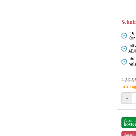
Schul
erg
Kon
mit
ADJ
über
ref
129,9
In 2 Tag
-
Versan
koste
Garanti