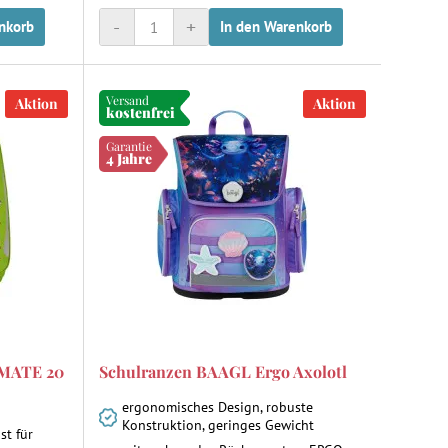
-
+
nkorb
In den Warenkorb
Versand
Aktion
Aktion
kostenfrei
Garantie
4 Jahre
MATE 20
Schulranzen BAAGL Ergo Axolotl
ergonomisches Design, robuste
Konstruktion, geringes Gewicht
st für