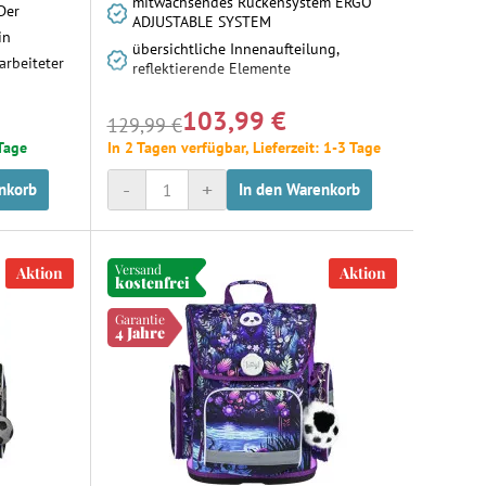
mitwachsendes Rückensystem ERGO
Der
ADJUSTABLE SYSTEM
in
übersichtliche Innenaufteilung,
arbeiteter
reflektierende Elemente
103,99 €
ystems mit
129,99 €
nomische
 Tage
In 2 Tagen verfügbar, Lieferzeit: 1-3 Tage
urt
-
+
nkorb
In den Warenkorb
klung der
Versand
Aktion
Aktion
kostenfrei
Garantie
4 Jahre