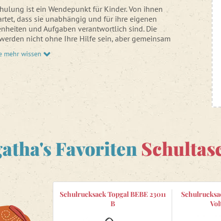
chulung ist ein Wendepunkt für Kinder. Von ihnen
rtet, dass sie unabhängig und für ihre eigenen
nheiten und Aufgaben verantwortlich sind. Die
werden nicht ohne Ihre Hilfe sein, aber gemeinsam
ie es schaffen.
e mehr wissen
tsam, die
Schulsachen
gemeinsam auszusuchen.
ie an der Auswahl ihrer Schultasche beteiligt sind,
merksamer und kümmern sich mehr um sie.
Sie sich gemeinsam unser aktuelles
Angebot an
zen und -taschen für Erstklässler
an.
n nicht, was Sie tun sollen? Profitieren Sie von
Tipps und Ratschlägen für Eltern von
atha's Favoriten
Schultasc
dern
.
Schulrucksack Topgal BEBE 23011
Schulrucksa
B
Vol