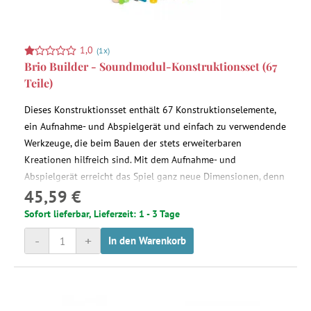
1,0
(1x)
Brio Builder - Soundmodul-Konstruktionsset (67
Teile)
Dieses Konstruktionsset enthält 67 Konstruktionselemente,
ein Aufnahme- und Abspielgerät und einfach zu verwendende
Werkzeuge, die beim Bauen der stets erweiterbaren
Kreationen hilfreich sind. Mit dem Aufnahme- und
Abspielgerät erreicht das Spiel ganz neue Dimensionen, denn
45,59 €
nun können deine Konstruktionen aufgezeichnete Sprache
und Geräusche wiedergeben.
Sofort lieferbar, Lieferzeit: 1 - 3 Tage
-
+
In den Warenkorb