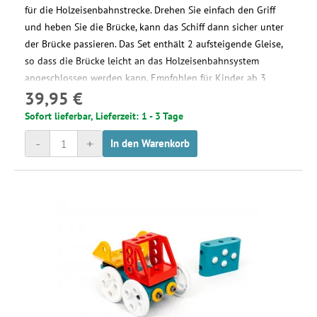
für die Holzeisenbahnstrecke. Drehen Sie einfach den Griff
und heben Sie die Brücke, kann das Schiff dann sicher unter
der Brücke passieren. Das Set enthält 2 aufsteigende Gleise,
so dass die Brücke leicht an das Holzeisenbahnsystem
angeschlossen werden kann. Empfohlen für Kinder ab 3
39,95 €
Jahren.
Sofort lieferbar, Lieferzeit: 1 - 3 Tage
-
+
In den Warenkorb