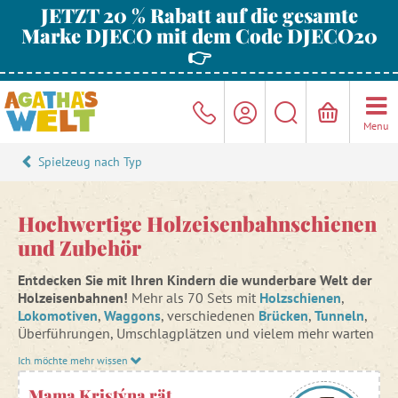
JETZT 20 % Rabatt auf die gesamte
Marke DJECO mit dem Code DJECO20
👉
Menu
Spielzeug nach Typ
Hochwertige Holzeisenbahnschienen
und Zubehör
Entdecken Sie mit Ihren Kindern die wunderbare Welt der
Holzeisenbahnen!
Mehr als 70 Sets mit
Holzschienen
,
Lokomotiven
,
Waggons
, verschiedenen
Brücken
,
Tunneln
,
Überführungen, Umschlagplätzen und vielem mehr warten
auf Ihre kleinen Lokführer.
Ich möchte mehr wissen
Wenn Sie Ihren Kindern eine
Holzeisenbahn
zum Spielen
Mama Kristýna rät