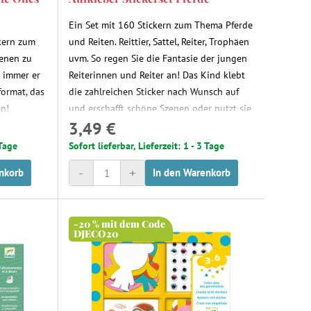
Ein Set mit 160 Stickern zum Thema Pferde
ckern zum
und Reiten. Reittier, Sattel, Reiter, Trophäen
zenen zu
uvm. So regen Sie die Fantasie der jungen
s immer er
Reiterinnen und Reiter an! Das Kind klebt
format, das
die zahlreichen Sticker nach Wunsch auf
en!
und erschafft schöne Szenen oder nutzt sie
3,49 €
als Dekoration für andere Objekte.
 Tage
Sofort lieferbar, Lieferzeit: 1 - 3 Tage
-
+
nkorb
In den Warenkorb
-20 % mit dem Code
DJECO20