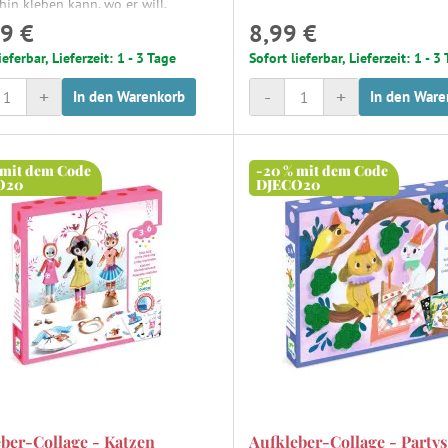
hin kleben kann, wo er will.
9 €
8,99 €
ieferbar, Lieferzeit: 1 - 3 Tage
Sofort lieferbar, Lieferzeit: 1 - 3
+
-
+
In den Warenkorb
In den Ware
 mit dem Code
-20 % mit dem Code
O20
DJECO20
ber-Collage - Katzen
Aufkleber-Collage - Partys