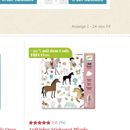
Anzeige 1 -
24
von
59
-20 % mit dem Code
DJECO20
5,0
(9x)
tle Ones
Aufkleber Stickerset Pferde