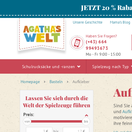
JETZT 20 % Raba
Unsere Geschichte
Mama's Blog
Haben Sie Fragen?
(+43) 664
99493673
Mo - Fr 9:00 - 15:00
Schulrucksäcke und -ranzen
Spielzeug nach Typ
Homepage
Basteln
Aufkleber
Auf
Lassen Sie sich durch die
Welt der Spielzeuge führen
Sind Sie
und
Aufk
Preis:
motiviere
von
bis
ihre fein
Informati
€
bis
€