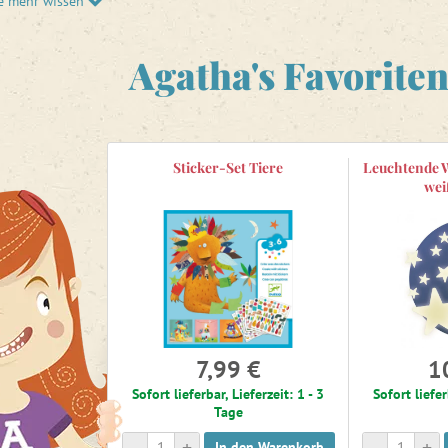
e mehr wissen
finden Sie
Aufkleber
für Kinder ab 18 Monaten.
Agatha's Favorite
Sticker-Set Tiere
Leuchtende W
weiß
7,99 €
1
Sofort lieferbar, Lieferzeit: 1 - 3
Sofort liefer
Tage
-
+
-
+
In den Warenkorb