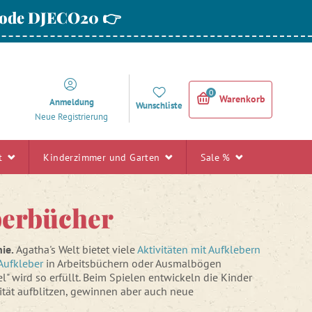
 Code DJECO20 👉
0
Warenkorb
Anmeldung
Wunschliste
Neue Registrierung
rt
Kinderzimmer und Garten
Sale %
berbücher
nie.
Agatha's Welt bietet viele
Aktivitäten mit Aufklebern
Aufkleber
in Arbeitsbüchern oder Ausmalbögen
l" wird so erfüllt. Beim Spielen entwickeln die Kinder
ivität aufblitzen, gewinnen aber auch neue