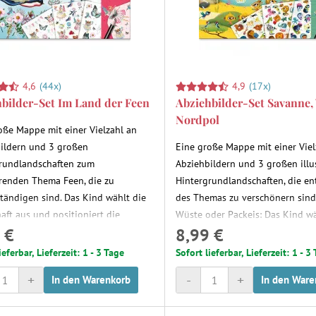
4,6
(44x)
4,9
(17x)
bilder-Set Im Land der Feen
Abziehbilder-Set Savanne,
Nordpol
oße Mappe mit einer Vielzahl an
ildern und 3 großen
Eine große Mappe mit einer Viel
rundlandschaften zum
Abziehbildern und 3 großen illu
erenden Thema Feen, die zu
Hintergrundlandschaften, die e
ständigen sind. Das Kind wählt die
des Themas zu verschönern sind
aft aus und positioniert die
Wüste oder Packeis: Das Kind w
 €
8,99 €
. Mithilfe eines Stifts reibt es über
Hintergrund aus und positionier
der, um sie am gewählten Ort
Elemente. Mithilfe eines Stifts r
ieferbar, Lieferzeit: 1 - 3 Tage
Sofort lieferbar, Lieferzeit: 1 - 3
ngen.
die Bilder, um sie am gewählten
+
-
+
In den Warenkorb
In den Ware
anzubringen.