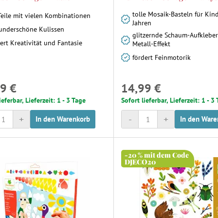
tolle Mosaik-Basteln für Kin
Teile mit vielen Kombinationen
Jahren
underschöne Kulissen
glitzernde Schaum-Aufkleber
ert Kreativität und Fantasie
Metall-Effekt
fördert Feinmotorik
9 €
14,99 €
ieferbar, Lieferzeit: 1 - 3 Tage
Sofort lieferbar, Lieferzeit: 1 - 3
+
-
+
In den Warenkorb
In den Ware
-20 % mit dem Code
DJECO20