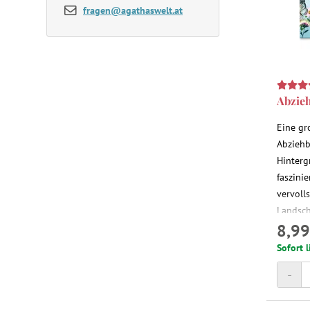
fragen@agathaswelt.at
Abzieh
Eine gr
Abziehb
Hinterg
faszini
vervoll
Landsch
8,99
Elemente
die Bil
Sofort l
anzubri
-