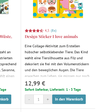
4,5
(8x)
 Wüste,
Design Sticker I love animals
Eine Collage-Aktivität zum Erstellen
zahl an
hübscher selbstklebender Tiere. Das Kind
strierten
wählt eine Tiersilhouette aus Filz und
ntsprechend
dekoriert sie frei mit den Volumenstickern
. Savanne,
und den beweglichen Augen. Die Tiere
ählt einen
erwachen zum Leben, sie müssen nur noch
12,99 €
t die
geklebt werden.
eibt es über
 Tage
Sofort lieferbar, Lieferzeit: 1 - 3 Tage
 Ort
-
+
nkorb
In den Warenkorb