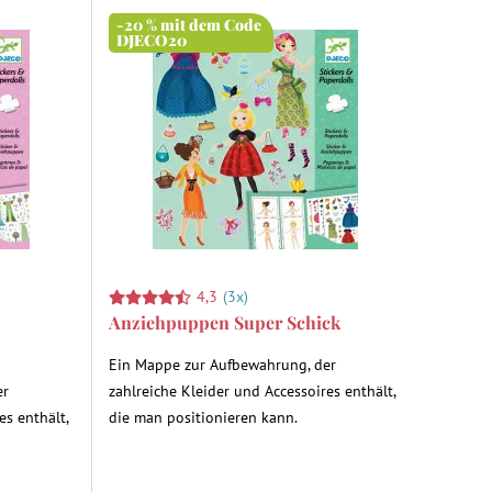
-20 % mit dem Code
DJECO20
4,3
(3x)
Anziehpuppen Super Schick
Ein Mappe zur Aufbewahrung, der
er
zahlreiche Kleider und Accessoires enthält,
es enthält,
die man positionieren kann.