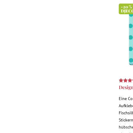
-20 %
DJEC
Design
Eine Co
Aufkleb
Fischsil
Sticker
hübsche