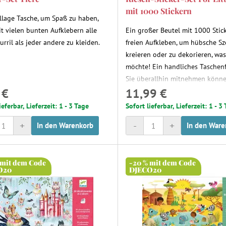
mit 1000 Stickern
llage Tasche, um Spaß zu haben,
it vielen bunten Aufklebern alle
Ein großer Beutel mit 1000 Sti
rril als jeder andere zu kleiden.
freien Aufkleben, um hübsche S
kreieren oder zu dekorieren, wa
möchte! Ein handliches Taschen
Sie überallhin mitnehmen könn
 €
11,99 €
ieferbar, Lieferzeit: 1 - 3 Tage
Sofort lieferbar, Lieferzeit: 1 - 3
+
-
+
In den Warenkorb
In den Ware
 mit dem Code
-20 % mit dem Code
O20
DJECO20