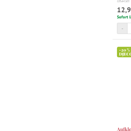
überall 
12,9
Sofort l
-
-20 %
DJEC
Aufkle