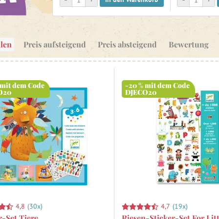
len
Preis aufsteigend
Preis absteigend
Bewertung
 mit dem Code
-20 % mit dem Code
O20
DJECO20
4,8
(30x)
4,7
(19x)
r-Set Tiere
Riesen-Sticker-Set For Lit