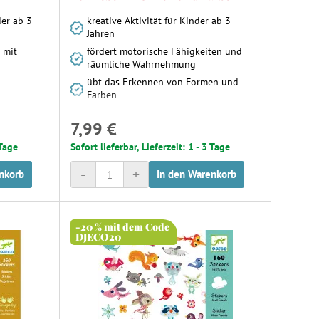
der ab 3
kreative Aktivität für Kinder ab 3
Jahren
 mit
fördert motorische Fähigkeiten und
räumliche Wahrnehmung
übt das Erkennen von Formen und
Farben
7,99 €
 Tage
Sofort lieferbar, Lieferzeit: 1 - 3 Tage
-
+
nkorb
In den Warenkorb
-20 % mit dem Code
DJECO20