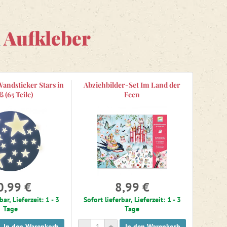
n
Aufkleber
andsticker Stars in
Abziehbilder-Set Im Land der
 (65 Teile)
Feen
0,99 €
8,99 €
bar, Lieferzeit: 1 - 3
Sofort lieferbar, Lieferzeit: 1 - 3
Tage
Tage
-
+
In den Warenkorb
In den Warenkorb