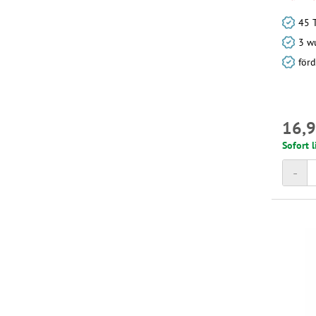
45 
3 w
förd
16,9
Sofort l
-