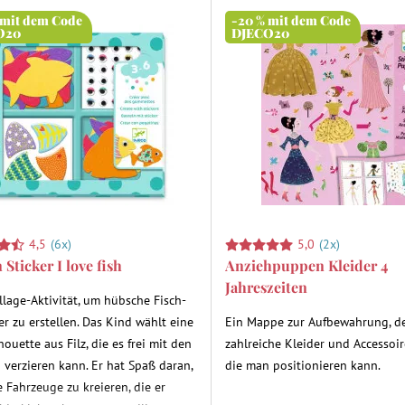
 mit dem Code
-20 % mit dem Code
O20
DJECO20
4,5
(6x)
5,0
(2x)
 Sticker I love fish
Anziehpuppen Kleider 4
Jahreszeiten
llage-Aktivität, um hübsche Fisch-
er zu erstellen. Das Kind wählt eine
Ein Mappe zur Aufbewahrung, d
houette aus Filz, die es frei mit den
zahlreiche Kleider und Accessoir
n verzieren kann. Er hat Spaß daran,
die man positionieren kann.
 Fahrzeuge zu kreieren, die er