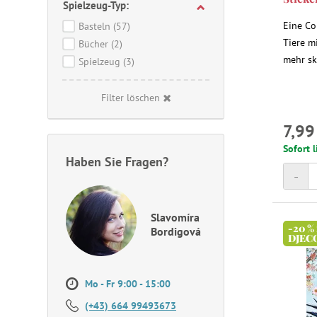
Spielzeug-Typ:
Eine Co
Basteln
(57)
Tiere m
Bücher
(2)
mehr sku
Spielzeug
(3)
Filter löschen
7,99
Sofort l
Haben Sie Fragen?
-
Slavomíra
-20 %
Bordigová
DJEC
Mo - Fr 9:00 - 15:00
(+43) 664 99493673