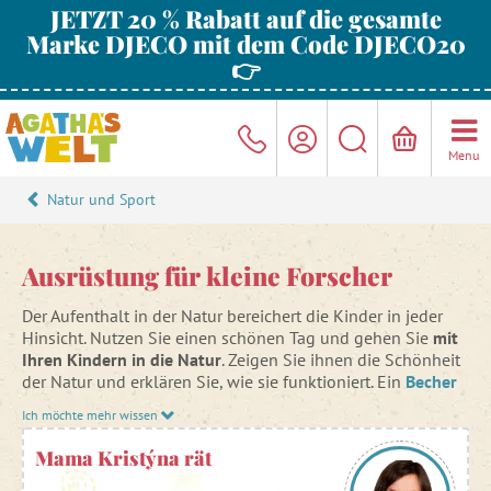
JETZT 20 % Rabatt auf die gesamte
Marke DJECO mit dem Code DJECO20
👉
Menu
Natur und Sport
Ausrüstung für kleine Forscher
Der Aufenthalt in der Natur bereichert die Kinder in jeder
Hinsicht. Nutzen Sie einen schönen Tag und gehen Sie
mit
Ihren Kindern in die Natur
. Zeigen Sie ihnen die Schönheit
der Natur und erklären Sie, wie sie funktioniert. Ein
Becher
mit einer Lupe
ist ein großartiges Hilfsmittel zur
Ich möchte mehr wissen
Beobachtung von Käfern, Spinnen, Blättern und anderen
Naturschätzen.
Mama Kristýna rät