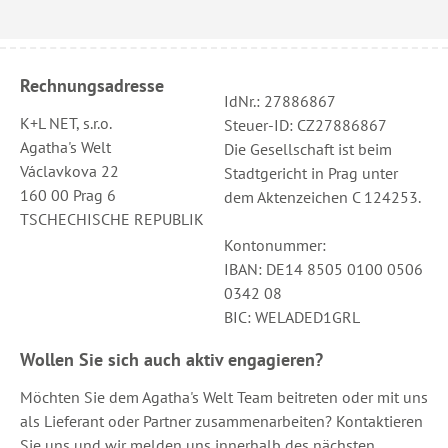
Rechnungsadresse
IdNr.: 27886867
K+L NET, s.r.o.
Steuer-ID: CZ27886867
Agatha's Welt
Die Gesellschaft ist beim
Václavkova 22
Stadtgericht in Prag unter
160 00 Prag 6
dem Aktenzeichen C 124253.
TSCHECHISCHE REPUBLIK
Kontonummer:
IBAN: DE14 8505 0100 0506
0342 08
BIC: WELADED1GRL
Wollen Sie sich auch aktiv engagieren?
Möchten Sie dem Agatha's Welt Team beitreten oder mit uns
als Lieferant oder Partner zusammenarbeiten? Kontaktieren
Sie uns und wir melden uns innerhalb des nächsten