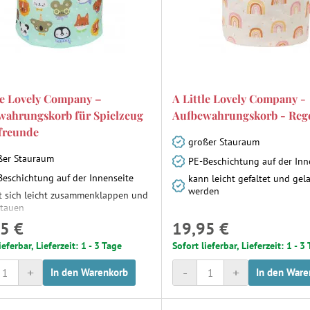
le Lovely Company –
A Little Lovely Company -
wahrungskorb für Spielzeug
Aufbewahrungskorb - Reg
freunde
großer Stauraum
ßer Stauraum
PE-Beschichtung auf der Inn
Beschichtung auf der Innenseite
kann leicht gefaltet und gel
werden
st sich leicht zusammenklappen und
stauen
5 €
19,95 €
ieferbar, Lieferzeit: 1 - 3 Tage
Sofort lieferbar, Lieferzeit: 1 - 3
+
-
+
In den Warenkorb
In den Ware