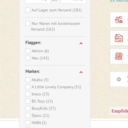
Ich möcht
Kinder,
S
und zeitl
Auf Lager zum Versand
(281)
damit es 
Nur Waren mit kostenlosem
Ganz gle
Versand
(162)
zauberhaf
wachsen
Flaggen:
Aktion
(6)
Neu
(145)
Marken:
Ababu
(5)
A Little Lovely Company
(31)
bieco
(23)
BS Toys
(15)
BusyKids
(37)
Empfoh
Djeco
(21)
HABA
(1)