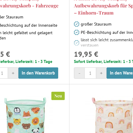
wahrungskorb - Fahrzeuge
Aufbewahrungskorb für Sp
– Einhorn-Traum
ßer Stauraum
großer Stauraum
Beschichtung auf der Innenseite
PE-Beschichtung auf der Inn
 leicht gefaltet und gelagert
den
lässt sich leicht zusammenk
verstauen
5 €
19,95 €
ieferbar, Lieferzeit: 1 - 3 Tage
Sofort lieferbar, Lieferzeit: 1 - 3
+
-
+
In den Warenkorb
In den Ware
Neu