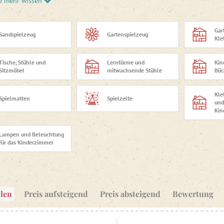
e mehr wissen
andkästen oder Spielküchen für draußen
sowie weitere Ausstattun
oses Design vereinen. Jedes Produkt wählen wir unter Berücksicht
seinen Zweck gut erfüllt, langlebig ist und sich nahtlos in das Fa
Gar
Sandspielzeug
Gartenspielzeug
Kle
ich, ob Sie das erste Kinderzimmer einrichten, nach praktischen
te Ecke im Garten schaffen möchten – bei Agáta finden Sie alles 
Tische, Stühle und
Lerntürme und
Kin
 können.
Sitzmöbel
mitwachsende Stühle
Büc
Kle
Spielmatten
Spielzelte
und
Kin
Lampen und Beleuchtung
für das Kinderzimmer
len
Preis aufsteigend
Preis absteigend
Bewertung