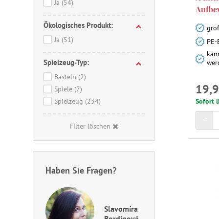
Ja
(54)
Aufbe
Ökologisches Produkt:
gro
Ja
(51)
PE-
kann
Spielzeug-Typ:
wer
Basteln
(2)
19,9
Spiele
(7)
Spielzeug
(234)
Sofort l
-
Filter löschen
Haben Sie Fragen?
Slavomíra
Bordigová