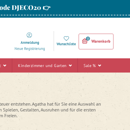
 Code DJECO20 👉
0
Warenkorb
Anmeldung
Wunschliste
Neue Registrierung
rt
Kinderzimmer und Garten
Sale %
euer entstehen. Agatha hat für Sie eine Auswahl an
pielen, Gestalten, Ausruhen und für die ersten
m Freien.
inderzimmer, Montessori-Materialien,
Gartenmöbel
für