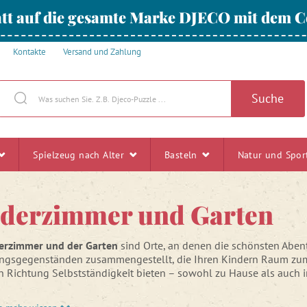
tt auf die gesamte Marke DJECO mit dem
Kontakte
Versand und Zahlung
Suche
Spielzeug nach Alter
Basteln
Natur und Spo
derzimmer und Garten
erzimmer und der Garten
sind Orte, an denen die schönsten Abent
ungsgegenständen zusammengestellt, die Ihren Kindern Raum zum S
in Richtung Selbstständigkeit bieten – sowohl zu Hause als auch i
n Sie Kindermöbel, Aufbewahrungsboxen, Dekorationen für das K