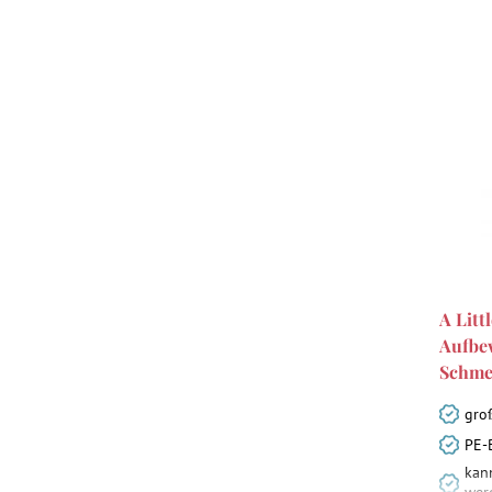
A Litt
Aufbe
Schme
gro
PE-
kann