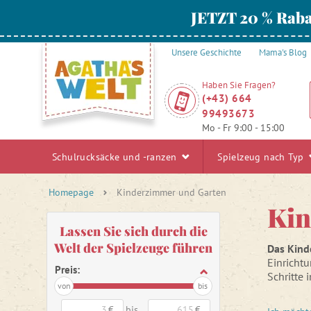
JETZT 20 % Raba
Unsere Geschichte
Mama's Blog
Haben Sie Fragen?
(+43) 664
99493673
Mo - Fr 9:00 - 15:00
Schulrucksäcke und -ranzen
Spielzeug nach Typ
Homepage
Kinderzimmer und Garten
Kin
Lassen Sie sich durch die
Welt der Spielzeuge führen
Das Kind
Einricht
Preis:
Schritte 
von
bis
Entdecke
€
bis
€