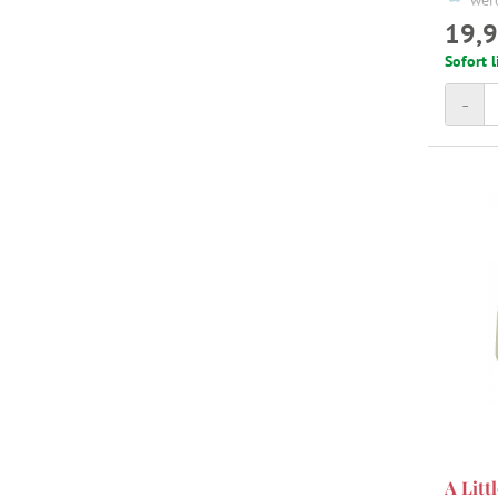
wer
19,9
Sofort l
-
A Litt