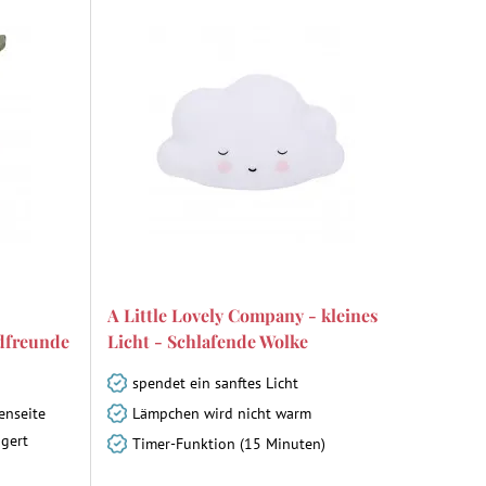
A Little Lovely Company - kleines
dfreunde
Licht - Schlafende Wolke
spendet ein sanftes Licht
enseite
Lämpchen wird nicht warm
agert
Timer-Funktion (15 Minuten)