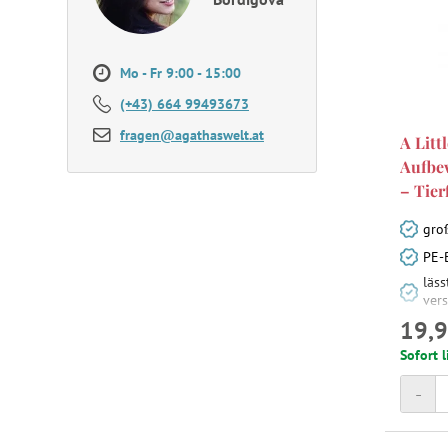
Mo - Fr 9:00 - 15:00
(+43) 664 99493673
fragen@agathaswelt.at
A Litt
Aufbe
– Tier
gro
PE-
läs
ver
19,9
Sofort l
-