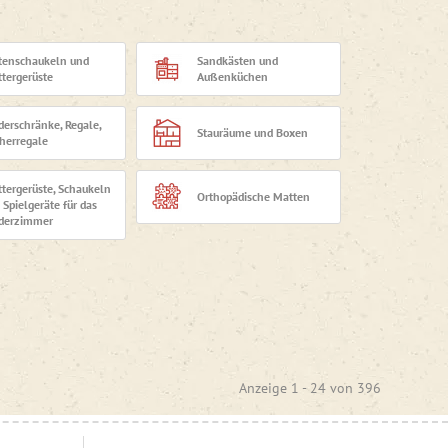
gselemente, die hochwertige Verarbeitung, Sicherheit
igung der Bedürfnisse von Kindern und Eltern aus,
milienleben einfügt.
tenschaukeln und
Sandkästen und
ttergerüste
Außenküchen
 Aufbewahrungslösungen suchen oder Ihren Kindern eine
für einen Ort, an dem Kinder spielen, entdecken und
derschränke, Regale,
Stauräume und Boxen
herregale
ttergerüste, Schaukeln
Orthopädische Matten
 Spielgeräte für das
derzimmer
Anzeige 1 -
24
von
396