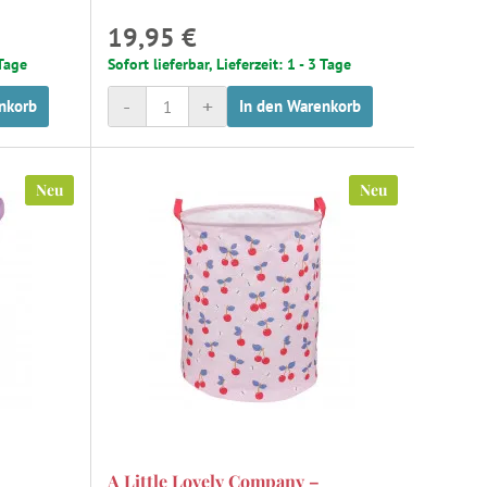
19,95 €
 Tage
Sofort lieferbar, Lieferzeit: 1 - 3 Tage
-
+
nkorb
In den Warenkorb
Neu
Neu
A Little Lovely Company –