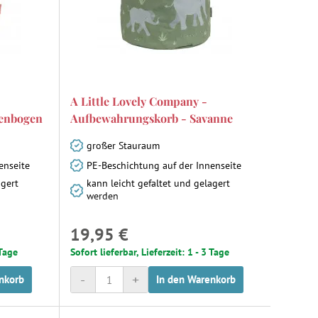
A Little Lovely Company -
enbogen
Aufbewahrungskorb - Savanne
großer Stauraum
enseite
PE-Beschichtung auf der Innenseite
agert
kann leicht gefaltet und gelagert
werden
19,95 €
 Tage
Sofort lieferbar, Lieferzeit: 1 - 3 Tage
-
+
nkorb
In den Warenkorb