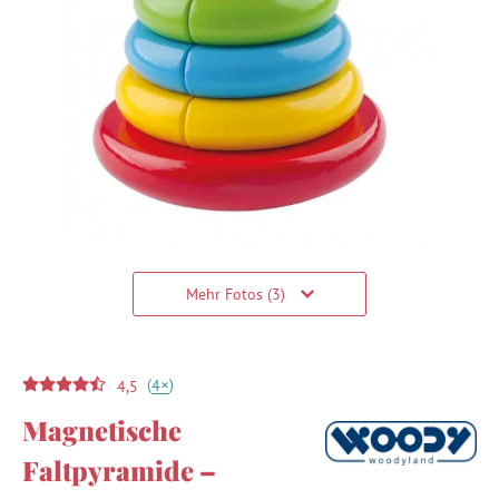
Mehr Fotos (3)
(
)
+
4
4,5
Magnetische
Faltpyramide –