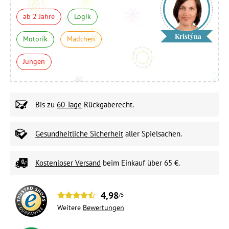
ab 2 Jahre
Logik
Kristýna
Motorik
Mädchen
Jungen
Bis zu
60 Tage
Rückgaberecht.
Gesundheitliche Sicherheit
aller Spielsachen.
Kostenloser Versand
beim Einkauf über 65 €.
4,98
/5
Weitere
Bewertungen