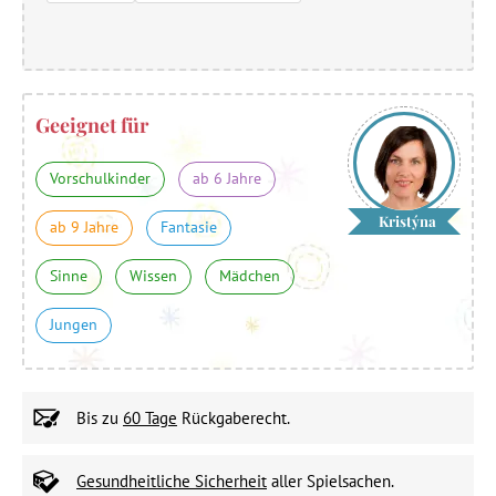
Geeignet für
Vorschulkinder
ab 6 Jahre
Kristýna
ab 9 Jahre
Fantasie
Sinne
Wissen
Mädchen
Jungen
Bis zu
60 Tage
Rückgaberecht.
Gesundheitliche Sicherheit
aller Spielsachen.