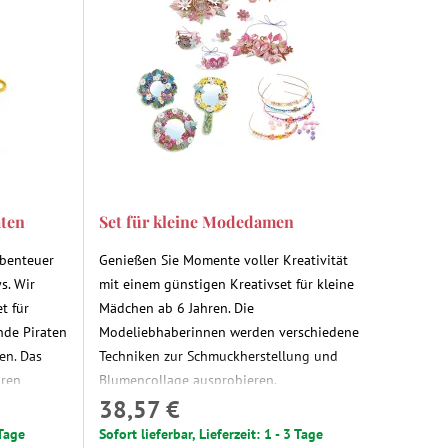
aten
Set für kleine Modedamen
Abenteuer
Genießen Sie Momente voller Kreativität
s. Wir
mit einem günstigen Kreativset für kleine
t für
Mädchen ab 6 Jahren. Die
nde Piraten
Modeliebhaberinnen werden verschiedene
en. Das
Techniken zur Schmuckherstellung und
hren
Blumencollage ausprobieren.
38,57 €
 Tage
Sofort lieferbar, Lieferzeit: 1 - 3 Tage