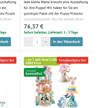
Ausstattung
Jede kleine Mama braucht eine Ausstattung
e ein
für ihre Puppe! Wir haben für Sie ein
lia Purple
günstiges Paket mit der Puppe Pistache
lt einen
zusammengestellt. Das Set enthält einen
76,37 €
-Overall.
Schlafkorb aus Stoff und ein Buch mit
paziergänge
einem Kuscheltier. Ideal für den
 Tage
Sofort lieferbar, Lieferzeit: 1 - 3 Tage
r Carrier
Mittagsschlaf und die Nachtruhe. Die
-
+
nkorb
In den Warenkorb
n Sie einen
Puppe ist warm und sicher und das
d machen
Kuscheltier macht das Einschlafen zum
ht geeignet
Vergnügen.
-20 % mit dem Code
igtes Set
Vergünstigtes Set
DJECO20
Versand
kostenfrei