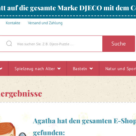
tt auf die gesamte Marke DJECO mit dem
Kontakte
Versand und Zahlung
Suche
Spielzeug nach Alter
Basteln
Natur und Spo
ergebnisse
Agatha hat den gesamten E-Shop
gefunden: