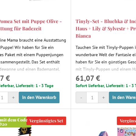
omea Set mit Puppe Olive -
Tinyly-Set - Bluchka & Ind
ttung für Badezeit
Haus + Lily & Sylvestr + P
Bianca
eine Mama braucht eine Ausstattung
e Puppe! Wir haben für Sie ein
Tauchen Sie mit Tinyly-Puppen i
es Paket mit einem Puppenjungen
wunderbare Welt der Fantasie ei
usammengestellt. Das Set enthält
haben für Sie ein günstiges Ge
dewanne und einen Bademantel.
mit Tinyly-Puppen und einem H
7 €
61,07 €
ie passende Ausstattung, um die
zusammengestellt. Diese fabelha
gspuppe am Abend zu baden. Die
Sammelfiguren aus der Tinyly-Li
ieferbar, Lieferzeit: 1 - 3 Tage
Sofort lieferbar, Lieferzeit: 1 - 3
werden begeistert sein und die
der poetischen und märchenhaf
+
-
+
In den Warenkorb
In den Ware
ird das Baden immer wieder
Fantasie der Illustratorin Virgin
n.
entsprungen. Das Spielen mit Ti
Figuren fördert die Fantasie der
 mit dem Code
Vergünstigtes Set
Vergünst
O20