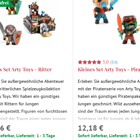
nfrei
5,0
(1x)
 Set Arty Toys - Ritter
Kleines Set Arty Toys - Pir
 Sie außergewöhnliche Abenteuer
Erleben Sie außergewöhnliche 
 ritterlichen Spielzeugkollektion
mit der Piratenserie von Arty Toy
y Toys. Wir haben ein günstiges
haben ein günstiges Piratenpake
it Rittern für Jungen
Jungen geschnürt. Wild aussehe
ngestellt. Figuren von furchtlosen
sind der Traum eines jeden Jung
 sind der Traum eines jeden Jungen.
Spielzeug ist für Jungen ab 4 Ja
6 €
12,18 €
elzeug ist für Jungen ab 4 Jahren
gedacht.
.
ieferbar, Lieferzeit: 1 - 3 Tage
Sofort lieferbar, Lieferzeit: 1 - 3