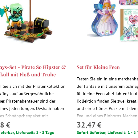
oys-Set - Pirate So Hipster &
Set für Kleine Feen
Skull mit Floß und Truhe
Treten Sie ein in eine märchenha
 Sie sich mit der Piratenkollektion
der Fantasie mit unserem Schnä
y Toys auf außergewöhnliche
für kleine Feen ab 4 Jahren! In d
er. Piratenabenteuer sind der
Kollektion finden Sie zwei kreat
ines jeden Jungen. Deshalb haben
und ein schönes Puzzle mit dem 
ses Schnäppchenpaket mit
Fee und eines Einhorns. Machen 
8 €
32,47 €
figuren für Jungen ab 4 Jahren
bereit für endlose Stunden voll
ngestellt. Erfinde Geschichten und
Magie!
ieferbar, Lieferzeit: 1 - 3 Tage
Sofort lieferbar, Lieferzeit: 1 - 3