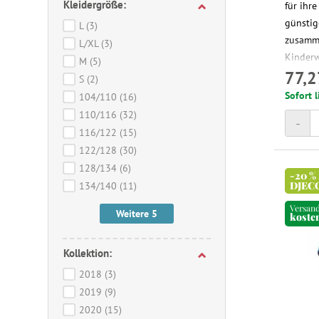
Kleidergröße:
für ihr
günstig
L
(3)
zusamme
L/XL
(3)
Kinderw
M
(5)
77,2
perfekt
S
(2)
Freien 
Sofort l
104/110
(16)
110/116
(32)
-
116/122
(15)
122/128
(30)
128/134
(6)
-20 %
DJEC
134/140
(11)
Versan
Weitere 5
koste
Kollektion:
2018
(3)
2019
(9)
2020
(15)