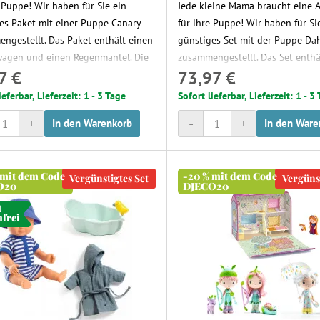
e Puppe! Wir haben für Sie ein
Jede kleine Mama braucht eine 
es Paket mit einer Puppe Canary
für ihre Puppe! Wir haben für Si
ngestellt. Das Paket enthält einen
günstiges Set mit der Puppe Dah
agen und einen Regenmantel. Die
zusammengestellt. Das Set enthä
7 €
73,97 €
e Kombination für Spaziergänge im
Träger und einen warmen Winter
bei jedem Wetter.
Die perfekte Kombination für S
ieferbar, Lieferzeit: 1 - 3 Tage
Sofort lieferbar, Lieferzeit: 1 - 3
im Freien bei kälterem Wetter. De
+
-
+
In den Warenkorb
In den Ware
ist das perfekte Accessoire, wen
schnelleren Spaziergang im Fel
wollen, wo ein Kinderwagen nic
 mit dem Code
-20 % mit dem Code
wäre.
Vergünstigtes Set
Vergünst
O20
DJECO20
d
nfrei