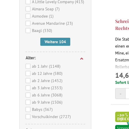
A Little Lovely Company
(413)
Almara Soap
(7)
Asmodee
(1)
Schre
Avenue Mandarine
(23)
Rechts
Baagl
(330)
Die Sta
Weitere 104
einen e
Mine, ei
Alter:
Ersatzm
ab 1 Jahr
(1148)
Rollerba
ab 12 Jahre
(580)
14,6
ab 2 Jahre
(1452)
Sofort l
ab 3 Jahre
(2353)
-
ab 6 Jahre
(3068)
ab 9 Jahre
(1506)
Babys
(367)
-20 %
Vorschulkinder
(2727)
DJEC
Versan