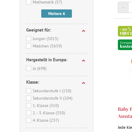
Mathematik
(57)
-
Weitere 6
-20 %
Geeignet für:
DJEC
Jungen
(5015)
Versan
Mädchen
(5659)
koste
Hergestellt in Europa:
Ja
(698)
Klasse:
Sekundarstufe I
(150)
Sekundarstufe II
(104)
1. Klasse
(310)
Baby 
2. - 3. Klasse
(350)
Aussta
4. Klasse
(237)
Jede kl