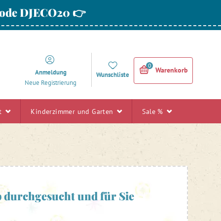
 Code DJECO20 👉
0
Warenkorb
Anmeldung
Wunschliste
Neue Registrierung
rt
Kinderzimmer und Garten
Sale %
 durchgesucht und für Sie