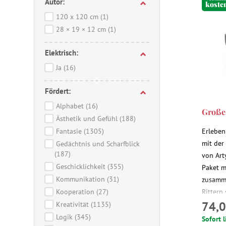
Autor:
koste
120 x 120 cm
(1)
28 × 19 × 12 cm
(1)
Elektrisch:
Ja
(16)
Fördert:
Alphabet
(16)
Großes
Ästhetik und Gefühl
(188)
Fantasie
(1305)
Erleben
mit der
Gedächtnis und Scharfblick
(187)
von Art
Geschicklichkeit
(355)
Paket m
Kommunikation
(31)
zusamme
Kooperation
(27)
Rittern
74,0
Das Spi
Kreativität
(1135)
gedacht
Logik
(345)
Sofort l