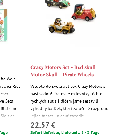
Crazy Motors Set - Red skull +
Motor Skull + Pirate Wheels
fte Welt
ppchen-Set
Vstupte do světa autíček Crazy Motors s
ieser
naší sadou! Pro malé milovníky těchto
ive Sets
rychlých aut s řidičem jsme sestavili
Bild einer
výhodný balíček, který zaručeně rozproudí
Sie sich
jejich fantazii a chuť závodit.
22,57 €
er Spaß und
 Tage
Sofort lieferbar, Lieferzeit: 1 - 3 Tage