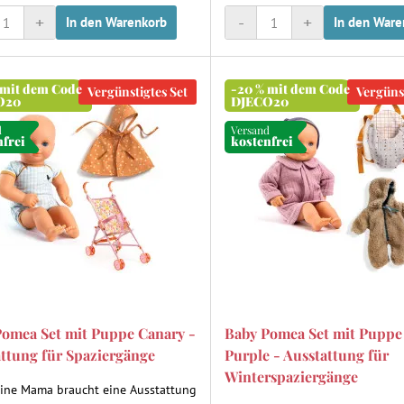
+
-
+
In den Warenkorb
In den Ware
 mit dem Code
-20 % mit dem Code
Vergünstigtes Set
Vergünst
O20
DJECO20
d
Versand
nfrei
kostenfrei
Pomea Set mit Puppe Canary -
Baby Pomea Set mit Puppe
ttung für Spaziergänge
Purple - Ausstattung für
Winterspaziergänge
eine Mama braucht eine Ausstattung