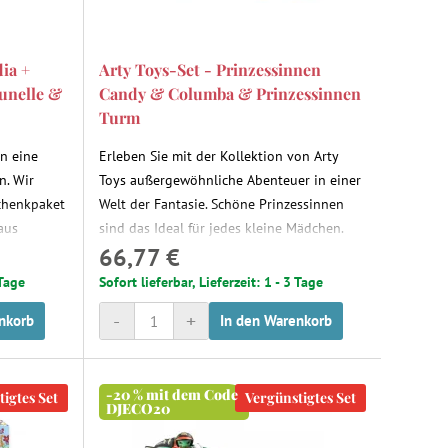
ia +
Arty Toys-Set - Prinzessinnen
runelle &
Candy & Columba & Prinzessinnen
Turm
n eine
Erleben Sie mit der Kollektion von Arty
n. Wir
Toys außergewöhnliche Abenteuer in einer
schenkpaket
Welt der Fantasie. Schöne Prinzessinnen
aus
sind das Ideal für jedes kleine Mädchen.
66,77 €
ften
Deshalb haben wir ein günstiges Paket mit
nie sind
Prinzessinnen-Figuren und Prinzessinnen-
 Tage
Sofort lieferbar, Lieferzeit: 1 - 3 Tage
ten
Türmen zusammengestellt. Die
-
+
nkorb
In den Warenkorb
ia Brachet
Prinzessinnen warten auf ihren kleinen
nyly-
Freund, um gemeinsam märchenhafte
 Kinder.
Geschichten von Prinzessinnen und Rittern
-20 % mit dem Code
zu erfinden. Das Sortiment von Arty Toys ist
igtes Set
Vergünstigtes Set
DJECO20
für Kinder ab 4 Jahren geeignet.