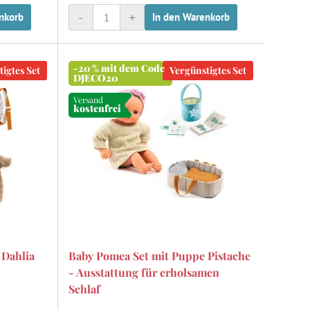
-
+
nkorb
In den Warenkorb
-20 % mit dem Code
igtes Set
Vergünstigtes Set
DJECO20
Versand
kostenfrei
 Dahlia
Baby Pomea Set mit Puppe Pistache
- Ausstattung für erholsamen
Schlaf