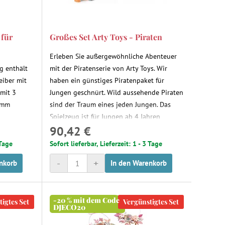
 für
Großes Set Arty Toys - Piraten
Erleben Sie außergewöhnliche Abenteuer
g enthält
mit der Piratenserie von Arty Toys. Wir
eiber mit
haben ein günstiges Piratenpaket für
 mit 3
Jungen geschnürt. Wild aussehende Piraten
5 mm
sind der Traum eines jeden Jungen. Das
Spielzeug ist für Jungen ab 4 Jahren
90,42 €
gedacht.
 Tage
Sofort lieferbar, Lieferzeit: 1 - 3 Tage
-
+
nkorb
In den Warenkorb
-20 % mit dem Code
igtes Set
Vergünstigtes Set
DJECO20