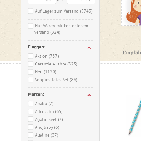
Auf Lager zum Versand
(5743)
Nur Waren mit kostenlosem
Versand
(924)
Flaggen:
Empfoh
Aktion
(757)
Garantie 4 Jahre
(325)
Neu
(1120)
Vergünstigtes Set
(86)
Marken:
Ababu
(7)
Affenzahn
(65)
Agátin svět
(7)
Ahojbaby
(6)
Aladine
(37)