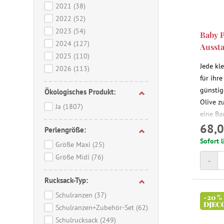
2021
(38)
2022
(52)
2023
(54)
Baby P
2024
(127)
Aussta
2025
(110)
Jede kl
2026
(113)
für ihr
günstig
Ökologisches Produkt:
Olive z
Ja
(1807)
eine Ba
68,0
Genau d
Perlengröße:
Lieblin
Sofort l
Größe Maxi
(25)
Kinder 
Größe Midi
(76)
-
Puppe w
genieße
Rucksack-Typ:
Schulranzen
(37)
-20 %
DJEC
Schulranzen+Zubehör-Set
(62)
Schulrucksack
(249)