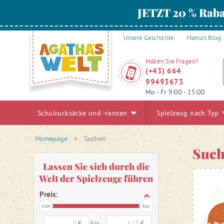
JETZT 20 % Raba
Unsere Geschichte
Mama's Blog
Haben Sie Fragen?
(+43) 664
99493673
Mo - Fr 9:00 - 15:00
Schulrucksäcke und -ranzen
Spielzeug nach Typ
Homepage
Suchen
Such
Lassen Sie sich durch die
Welt der Spielzeuge führen
Preis:
von
bis
€
bis
€