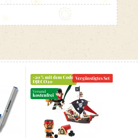
-20 % mit dem Code
Vergünstigtes Set
DJECO20
Versand
kostenfrei