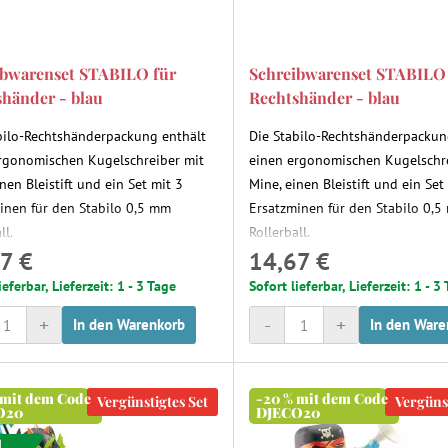
ibwarenset STABILO für
Schreibwarenset STABILO
händer - blau
Rechtshänder - blau
bilo-Rechtshänderpackung enthält
Die Stabilo-Rechtshänderpackun
rgonomischen Kugelschreiber mit
einen ergonomischen Kugelschr
nen Bleistift und ein Set mit 3
Mine, einen Bleistift und ein Set
inen für den Stabilo 0,5 mm
Ersatzminen für den Stabilo 0,
ll.
Rollerball.
7 €
14,67 €
ieferbar, Lieferzeit: 1 - 3 Tage
Sofort lieferbar, Lieferzeit: 1 - 3
+
-
+
In den Warenkorb
In den Ware
 mit dem Code
-20 % mit dem Code
Vergünstigtes Set
Vergünst
O20
DJECO20
d