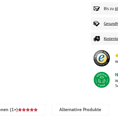
Bis zu
6
Gesundhe
Kostenlo
W
N
W
S
onen
(1×)
Alternative Produkte