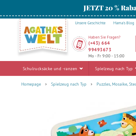
JETZT 20 % Raba
Unsere Geschichte
Mama's Blog
Haben Sie Fragen?
(+43) 664
99493673
Mo - Fr 9:00 - 15:00
Schulrucksäcke und -ranzen
Spielzeug nach Typ
Homepage
Spielzeug nach Typ
Puzzles, Mosaike, Ste