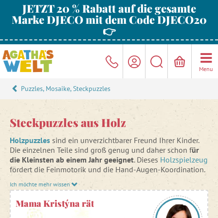
JETZT 20 % Rabatt auf die gesamte
Marke DJECO mit dem Code DJECO20
👉
Menu
Puzzles, Mosaike, Steckpuzzles
Steckpuzzles aus Holz
Holzpuzzles
sind ein unverzichtbarer Freund Ihrer Kinder.
Die einzelnen Teile sind groß genug und daher schon f
ür
die Kleinsten ab einem Jahr geeignet
. Dieses
Holzspielzeug
fördert die Feinmotorik und die Hand-Augen-Koordination.
Sie tragen auch dazu bei, den Wortschatz der Kinder zu
Ich möchte mehr wissen
erweitern, wenn sie die abgebildeten Gegenstände und
Tiere benennen. Es gibt viele
verschiedene Themen zur
Mama Kristýna rät
Auswahl
: Meereswelt,
Haustiere
, Baumaschinen,