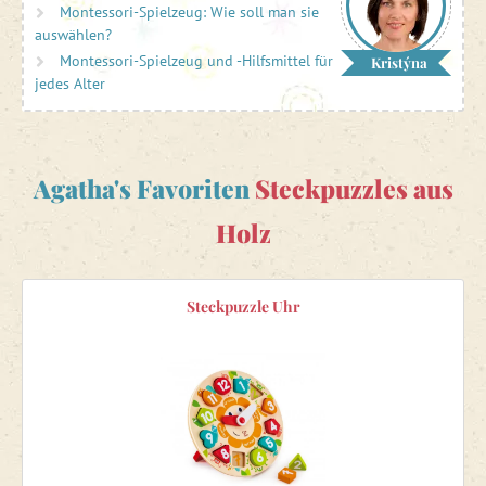
Rettungskräfte
und vieles mehr, um Ihre Kinder zu
Montessori-Spielzeug: Wie soll man sie
beschäftigen. Die
Steckpuzzles aus Holz
aus dem
auswählen?
Sortiment von Agatha's Welt sind immer aus
hochwertigen
Montessori-Spielzeug und -Hilfsmittel für
Kristýna
und sicheren Materialien
hergestellt.
jedes Alter
Agatha's Favoriten
Steckpuzzles aus
Holz
Steckpuzzle Uhr