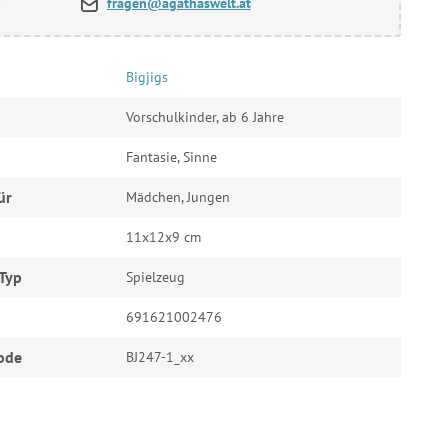
fragen@agathaswelt.at
Bigjigs
Vorschulkinder, ab 6 Jahre
Fantasie, Sinne
ür
Mädchen, Jungen
11x12x9 cm
Typ
Spielzeug
691621002476
ode
BJ247-1_xx