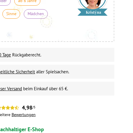
nder
ab 6 Jahre
Kristýna
Sinne
Mädchen
0 Tage
Rückgaberecht.
itliche Sicherheit
aller Spielsachen.
ser Versand
beim Einkauf über 65 €.
4,98
/5
eitere
Bewertungen
achhaltiger E-Shop