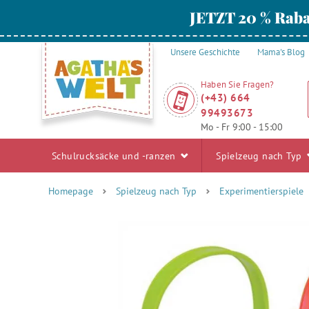
JETZT 20 % Raba
Unsere Geschichte
Mama's Blog
Haben Sie Fragen?
(+43) 664
99493673
Mo - Fr 9:00 - 15:00
Schulrucksäcke und -ranzen
Spielzeug nach Typ
Homepage
Spielzeug nach Typ
Experimentierspiele