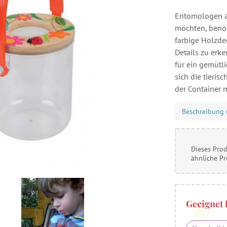
Entomologen a
möchten, benöt
farbige Holzdec
Details zu erk
für ein gemütl
sich die tieris
der Container m
Beschreibung 
Dieses Prod
ähnliche P
Geeignet 