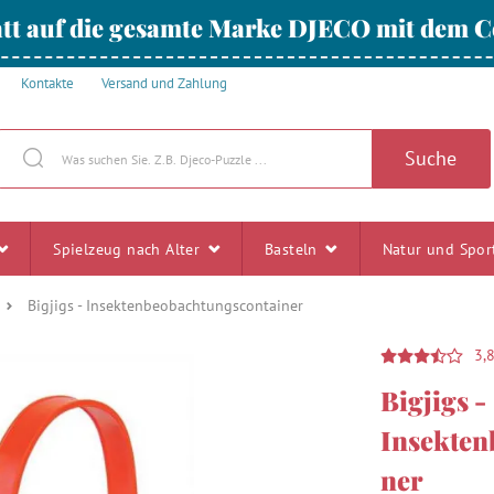
tt auf die gesamte Marke DJECO mit dem
Kontakte
Versand und Zahlung
Suche
Spielzeug nach Alter
Basteln
Natur und Spo
Bigjigs - Insektenbeobachtungscontainer
3,
Bigjigs -
Insekten
ner