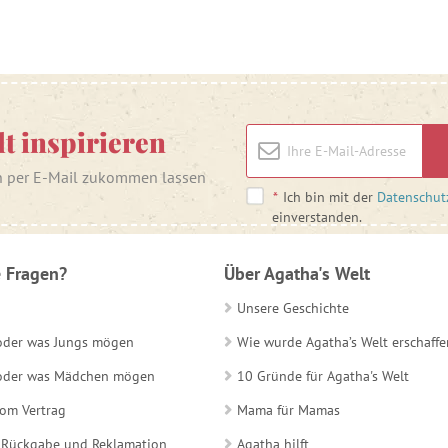
lt inspirieren
n per E-Mail zukommen lassen
*
Ich bin mit der
Datenschut
einverstanden.
 Fragen?
Über Agatha's Welt
Unsere Geschichte
 oder was Jungs mögen
Wie wurde Agatha’s Welt erschaffe
e oder was Mädchen mögen
10 Gründe für Agatha's Welt
vom Vertrag
Mama für Mamas
 Rückgabe und Reklamation
Agatha hilft