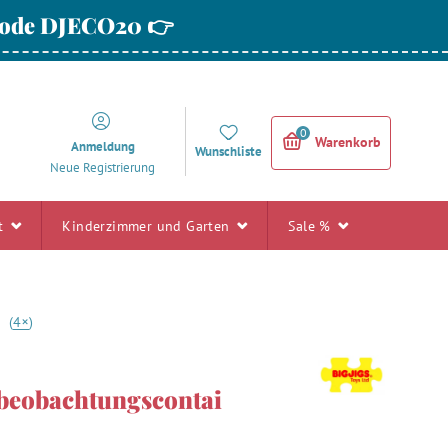
 Code DJECO20 👉
0
Warenkorb
Anmeldung
Wunschliste
Neue Registrierung
rt
Kinderzimmer und Garten
Sale %
+
8
(
4
)
beobachtungscontai