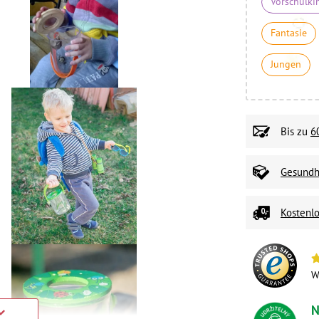
Vorschulki
Fantasie
Jungen
Bis zu
6
Gesundhe
Kostenlo
W
N