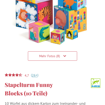
Mehr Fotos (8)
(
)
+
26
4,7
Stapelturm Funny
Blocks (10 Teile)
10 Würfel aus dickem Karton zum Ineinander- und