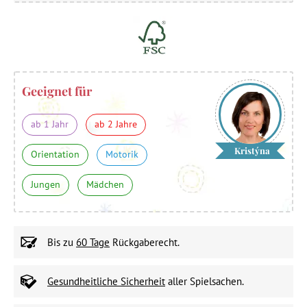
Geeignet für
ab 1 Jahr
ab 2 Jahre
Kristýna
Orientation
Motorik
Jungen
Mädchen
Bis zu
60 Tage
Rückgaberecht.
Gesundheitliche Sicherheit
aller Spielsachen.