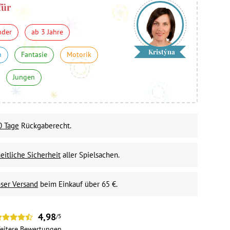
für
nder
ab 3 Jahre
Kristýna
n
Fantasie
Motorik
Jungen
0 Tage
Rückgaberecht.
itliche Sicherheit
aller Spielsachen.
ser Versand
beim Einkauf über 65 €.
4,98
/5
eitere
Bewertungen