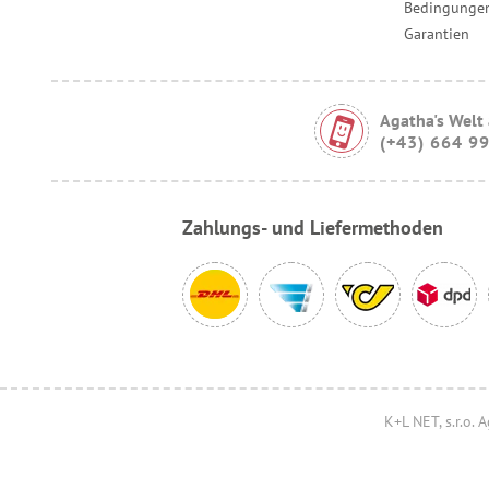
Bedingungen
Garantien
Agatha's Welt
(+43) 664 9
Zahlungs- und Liefermethoden
K+L NET, s.r.o.