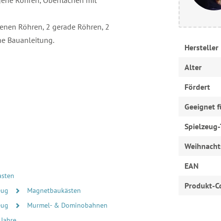
ogene Röhren, Oberflächen mit
genen Röhren, 2 gerade Röhren, 2
ne Bauanleitung.
Hersteller
Alter
Fördert
Geeignet f
Spielzeug-
Weihnacht
EAN
sten
Produkt-C
zeug
Magnetbaukästen
zeug
Murmel- & Dominobahnen
 Jahre