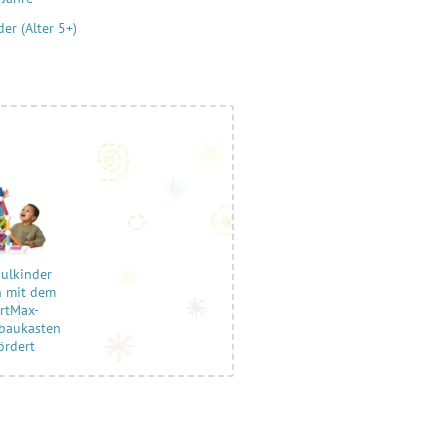
er (Alter 5+)
hulkinder
 mit dem
rtMax-
baukasten
ördert