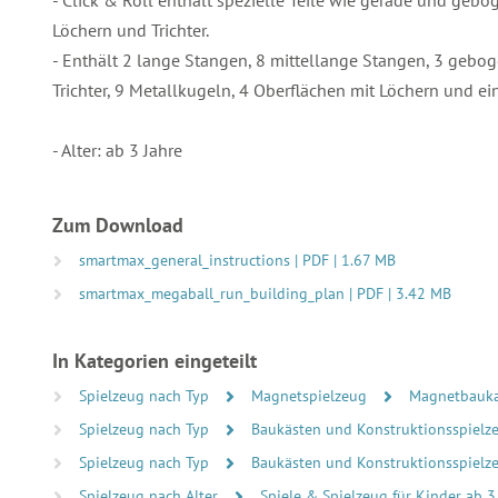
- Click & Roll enthält spezielle Teile wie gerade und geb
Löchern und Trichter.
- Enthält 2 lange Stangen, 8 mittellange Stangen, 3 gebo
Trichter, 9 Metallkugeln, 4 Oberflächen mit Löchern und ei
- Alter: ab 3 Jahre
Zum Download
smartmax_general_instructions | PDF | 1.67 MB
smartmax_megaball_run_building_plan | PDF | 3.42 MB
In Kategorien eingeteilt
Spielzeug nach Typ
Magnetspielzeug
Magnetbauka
Spielzeug nach Typ
Baukästen und Konstruktionsspiel
Spielzeug nach Typ
Baukästen und Konstruktionsspiel
Spielzeug nach Alter
Spiele & Spielzeug für Kinder ab 3