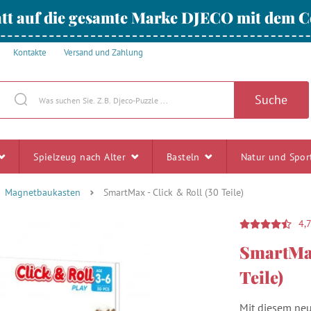
tt auf die gesamte Marke DJECO mit dem
Kontakte
Versand und Zahlung
Suche
Spielzeug nach Alter
Basteln
Natur und Spo
Magnetbaukasten
SmartMax - Click & Roll (30 Teile)
4,
SmartMax
Teile)
Mit diesem n