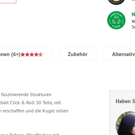
N
W
S
onen
(6×)
Zubehör
Alternati
aszinierende Strukturen
Haben S
hält Click & Roll 30 Teile, mit
n erschaffen und die Kugel rollen