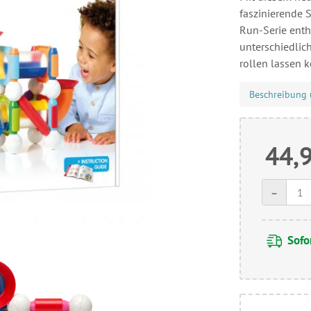
faszinierende S
Run-Serie enthä
unterschiedlic
rollen lassen 
Beschreibung 
44,
-
Sofor