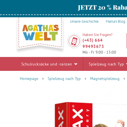
JETZT 20 % Raba
Unsere Geschichte
Mama's Blog
Haben Sie Fragen?
(+43) 664
99493673
Mo - Fr 9:00 - 15:00
Schulrucksäcke und -ranzen
Spielzeug nach Typ
Homepage
Spielzeug nach Typ
Magnetspielzeug