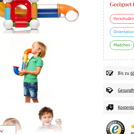
Geeignet 
Vorschulki
Orientatio
Mädchen
Bis zu
6
Gesundhe
Kostenlo
W