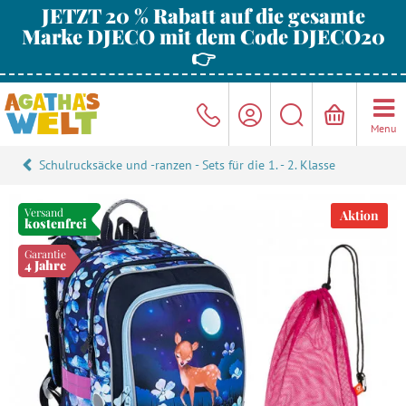
JETZT 20 % Rabatt auf die gesamte
Marke DJECO mit dem Code DJECO20
👉
Menu
Schulrucksäcke und -ranzen - Sets für die 1. - 2. Klasse
Versand
Aktion
kostenfrei
Garantie
4 Jahre