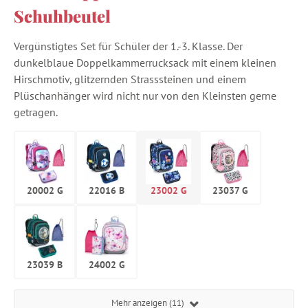
Schuhbeutel
Vergünstigtes Set für Schüler der 1.-3. Klasse. Der
dunkelblaue Doppelkammerrucksack mit einem kleinen
Hirschmotiv, glitzernden Strasssteinen und einem
Plüschanhänger wird nicht nur von den Kleinsten gerne
getragen.
20002 G
22016 B
23002 G
23037 G
23039 B
24002 G
Mehr anzeigen (11)