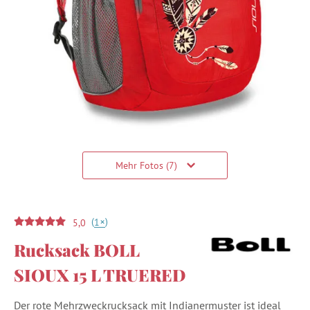
Mehr Fotos (7)
(
)
+
1
5,0
Rucksack BOLL
SIOUX 15 L TRUERED
Der rote Mehrzweckrucksack mit Indianermuster ist ideal