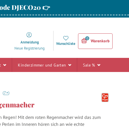
 Code DJECO20 👉
0
Warenkorb
Anmeldung
Wunschliste
Neue Registrierung
rt
Kinderzimmer und Garten
Sale %
+
6
(
7
)
egenmacher
en Regen! Mit dem roten Regenmacher wird das zum
e Perlen im Inneren hören sich an wie echte