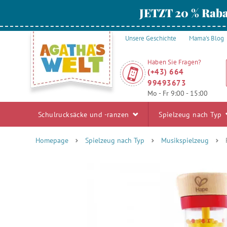
JETZT 20 % Raba
Unsere Geschichte
Mama's Blog
Haben Sie Fragen?
(+43) 664
99493673
Mo - Fr 9:00 - 15:00
Schulrucksäcke und -ranzen
Spielzeug nach Typ
Homepage
Spielzeug nach Typ
Musikspielzeug