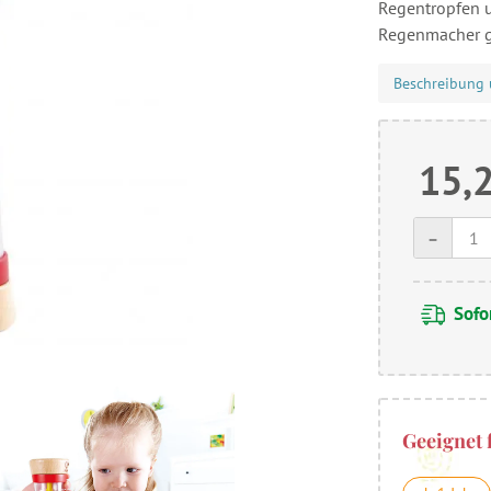
Regentropfen u
Regenmacher g
Beschreibung 
15,
-
Sofor
Geeignet 