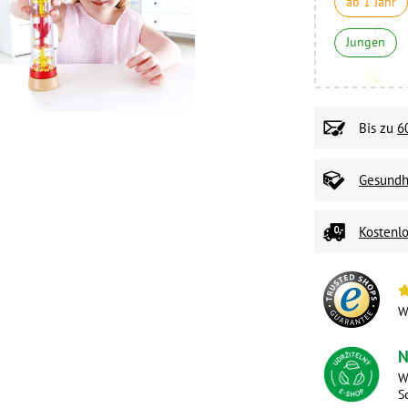
ab 1 Jahr
Jungen
Bis zu
6
Gesundhe
Kostenlo
W
N
W
S