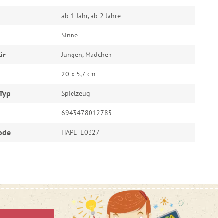
ab 1 Jahr, ab 2 Jahre
Sinne
ür
Jungen, Mädchen
20 x 5,7 cm
Typ
Spielzeug
6943478012783
ode
HAPE_E0327