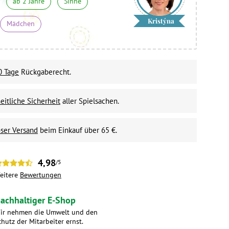
ab 2 Jahre
Sinne
Kristýna
Mädchen
0 Tage
Rückgaberecht.
itliche Sicherheit
aller Spielsachen.
ser Versand
beim Einkauf über 65 €.
4,98
/5
eitere
Bewertungen
achhaltiger E-Shop
ir nehmen die Umwelt und den
chutz der Mitarbeiter ernst.