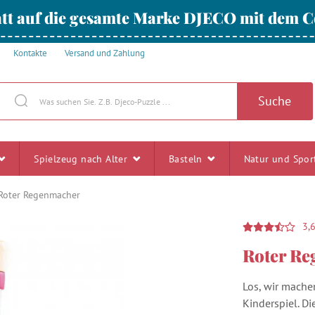
tt auf die gesamte Marke DJECO mit dem
Kontakte
Versand und Zahlung
Suche
Spielzeug nach Alter
Basteln
Natur und Spo
Roter Regenmacher
3,
Roter R
Los, wir mach
Kinderspiel. Di