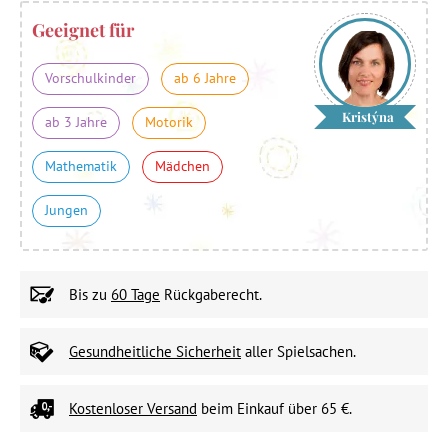
Geeignet für
Vorschulkinder
ab 6 Jahre
Kristýna
ab 3 Jahre
Motorik
Mathematik
Mädchen
Jungen
Bis zu
60 Tage
Rückgaberecht.
Gesundheitliche Sicherheit
aller Spielsachen.
Kostenloser Versand
beim Einkauf über 65 €.