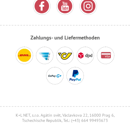
Zahlungs- und Liefermethoden
K+L NET, s.r.o. Agátin svět, Václavkova 22, 16000 Prag 6,
Tschechische Republik, Tel.: (+43) 664 99493673