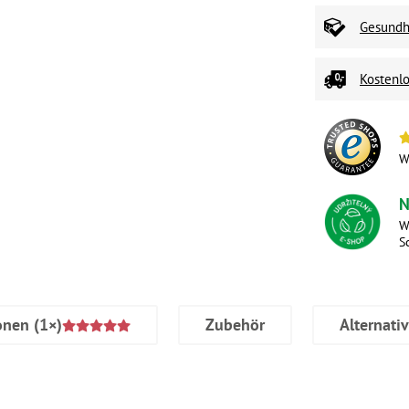
Gesundhe
Kostenlo
W
N
W
S
onen
(1×)
Zubehör
Alternati