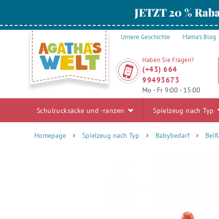
JETZT 20 % Raba
Unsere Geschichte
Mama's Blog
Haben Sie Fragen?
(+43) 664
99493673
Mo - Fr 9:00 - 15:00
Schulrucksäcke und -ranzen
Spielzeug nach Typ
Homepage
Spielzeug nach Typ
Babybedarf
Beiß