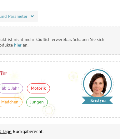
und Parameter
ukt ist nicht mehr käuflich erwerbbar. Schauen Sie sich
rodukte
hier
an.
für
ab 1 Jahr
Motorik
Kristýna
Mädchen
Jungen
0 Tage
Rückgaberecht.