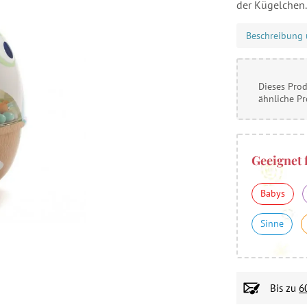
der Kügelchen.
Beschreibung 
Dieses Prod
ähnliche P
Geeignet 
Babys
Sinne
Bis zu
6