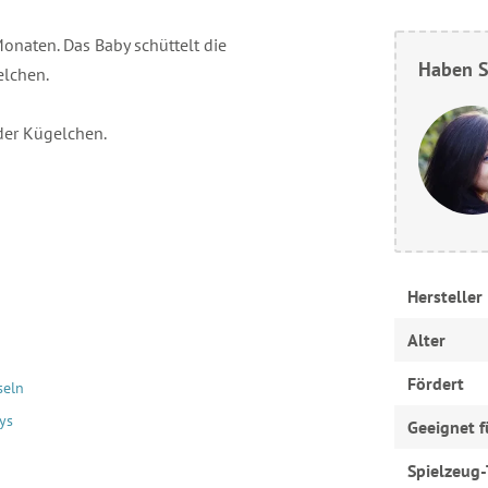
Monaten. Das Baby schüttelt die
Haben S
elchen.
der Kügelchen.
Hersteller
Alter
Fördert
seln
ys
Geeignet f
Spielzeug-