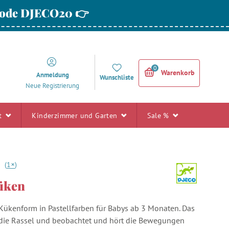
 Code DJECO20 👉
0
Warenkorb
Anmeldung
Wunschliste
Neue Registrierung
rt
Kinderzimmer und Garten
Sale %
+
0
(
1
)
üken
 Kükenform in Pastellfarben für Babys ab 3 Monaten. Das
 die Rassel und beobachtet und hört die Bewegungen