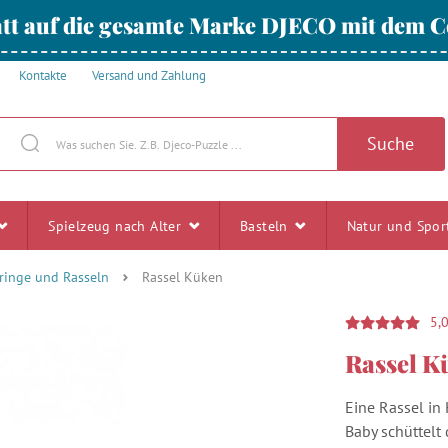
tt auf die gesamte Marke DJECO mit dem
Kontakte
Versand und Zahlung
Suche
Spielzeug nach Alter
Basteln
Natur und Spo
ringe und Rasseln
Rassel Küken
5,
Rassel K
Eine Rassel in
Baby schüttelt