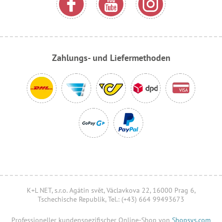
Zahlungs- und Liefermethoden
K+L NET, s.r.o. Agátin svět, Václavkova 22, 16000 Prag 6,
Tschechische Republik, Tel.: (+43) 664 99493673
Professioneller kundenspezifischer Online-Shop von
Shopsys.com