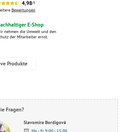
4,98
/5
eitere
Bewertungen
achhaltiger E-Shop
ir nehmen die Umwelt und den
chutz der Mitarbeiter ernst.
ive Produkte
ie Fragen?
Slavomíra Bordigová
Mo - Fr 9:00 - 15:00