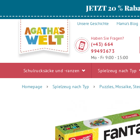
JETZT 20 % Raba
Unsere Geschichte
Mama's Blog
Haben Sie Fragen?
(+43) 664
99493673
Mo - Fr 9:00 - 15:00
Schulrucksäcke und -ranzen
Spielzeug nach Typ
Homepage
Spielzeug nach Typ
Puzzles, Mosaike, Ste