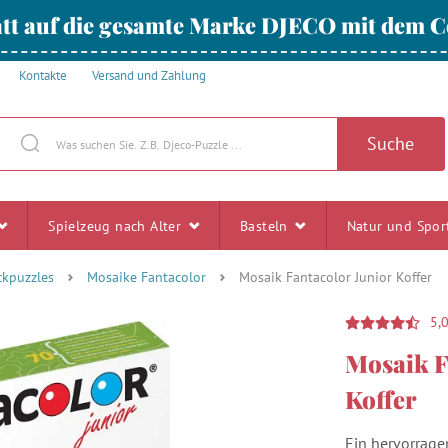
tt auf die gesamte Marke DJECO mit dem
Kontakte
Versand und Zahlung
Suche
Spielzeug nach Alter
Basteln
Natur und Spo
ckpuzzles
Mosaike Fantacolor
Mosaik Fantacolor Junior Koffer
5,
Mosaik F
Koffer
Ein hervorrage