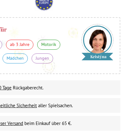
für
ab 3 Jahre
Motorik
Kristýna
Mädchen
Jungen
0 Tage
Rückgaberecht.
itliche Sicherheit
aller Spielsachen.
ser Versand
beim Einkauf über 65 €.