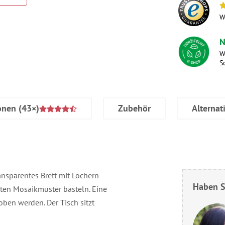
W
N
W
S
onen
(43×)
Zubehör
Alternat
ansparentes Brett mit Löchern
Haben S
sten Mosaikmuster basteln. Eine
oben werden. Der Tisch sitzt