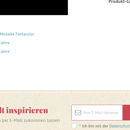
Produkt-C
Mosaike Fantacolor
 Jahre
 Jahre
lt inspirieren
n per E-Mail zukommen lassen
*
Ich bin mit der
Datenschut