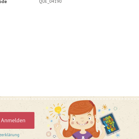
ode
QUE_04190
Anmelden
zerklärung