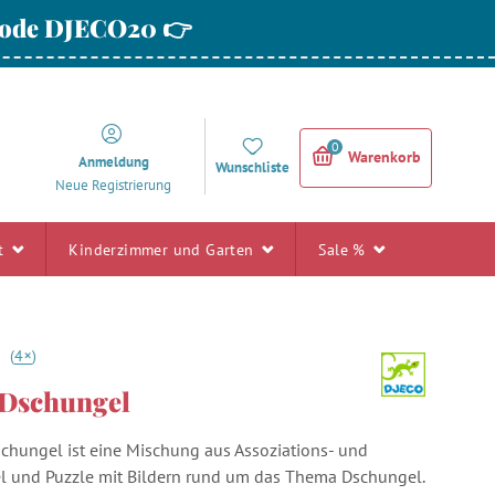
 Code DJECO20 👉
0
Warenkorb
Anmeldung
Wunschliste
Neue Registrierung
rt
Kinderzimmer und Garten
Sale %
+
0
(
4
)
Dschungel
hungel ist eine Mischung aus Assoziations- und
l und Puzzle mit Bildern rund um das Thema Dschungel.