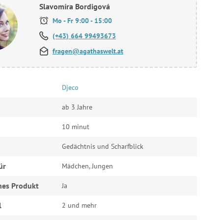
Slavomíra Bordigová
Mo - Fr 9:00 - 15:00
(+43) 664 99493673
fragen@agathaswelt.at
Djeco
ab 3 Jahre
10 minut
Gedächtnis und Scharfblick
ür
Mädchen, Jungen
hes Produkt
Ja
l
2 und mehr