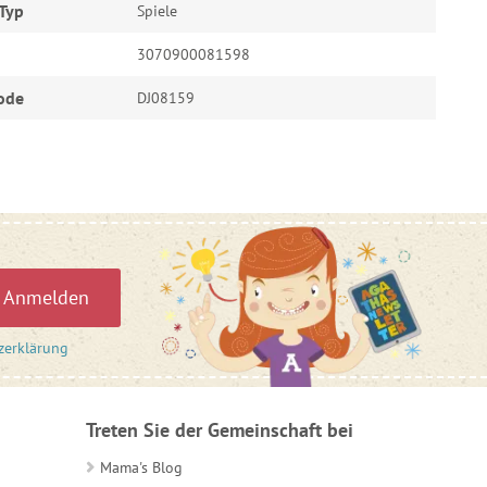
Typ
Spiele
3070900081598
ode
DJ08159
Anmelden
zerklärung
Treten Sie der Gemeinschaft bei
Mama's Blog