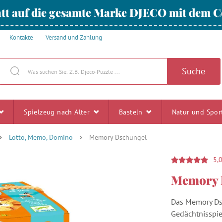
tt auf die gesamte Marke DJECO mit dem
Kontakte
Versand und Zahlung
Suche
Spielzeug nach Alter
Basteln
Natur und Spo
Lotto, Memo, Domino
Memory Dschungel
5,
Memory 
Das Memory Dsc
Gedächtnisspie