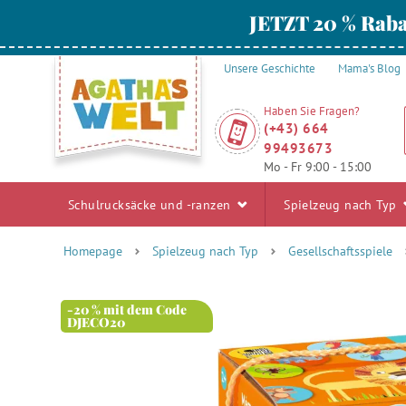
JETZT 20 % Raba
Unsere Geschichte
Mama's Blog
Haben Sie Fragen?
(+43) 664
99493673
Mo - Fr 9:00 - 15:00
Schulrucksäcke und -ranzen
Spielzeug nach Typ
Homepage
Spielzeug nach Typ
Gesellschaftsspiele
-20 % mit dem Code
DJECO20