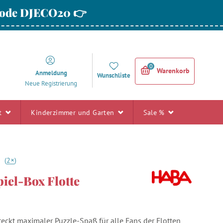
 Code DJECO20 👉
0
Warenkorb
Anmeldung
Wunschliste
Neue Registrierung
rt
Kinderzimmer und Garten
Sale %
+
0
(
2
)
iel-Box Flotte
teckt maximaler Puzzle-Spaß für alle Fans der Flotten