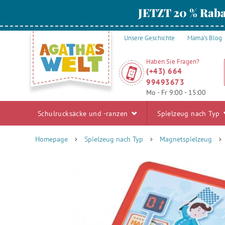
JETZT 20 % Raba
Unsere Geschichte
Mama's Blog
Haben Sie Fragen?
(+43) 664
99493673
Mo - Fr 9:00 - 15:00
Schulrucksäcke und -ranzen
Spielzeug nach Typ
Homepage
Spielzeug nach Typ
Magnetspielzeug