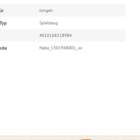
ür
Jungen
Typ
Spielzeug
4010168218984
ode
Haba_1301948001_xx