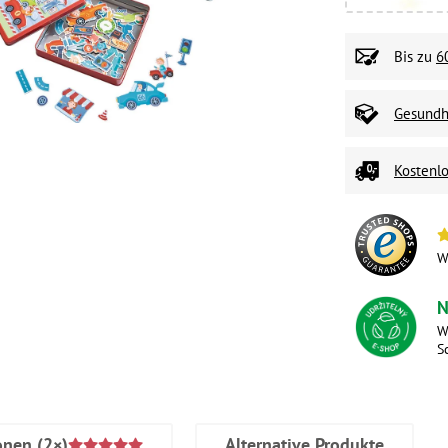
Bis zu
6
Gesundhe
Kostenlo
W
N
W
S
onen
(2×)
Alternative Produkte