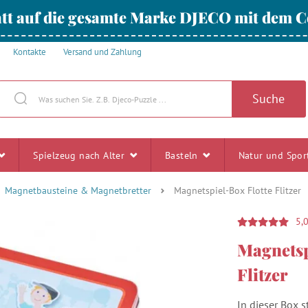
tt auf die gesamte Marke DJECO mit dem
Kontakte
Versand und Zahlung
Suche
Spielzeug nach Alter
Basteln
Natur und Spo
Magnetbausteine & Magnetbretter
Magnetspiel-Box Flotte Flitzer
5,
Magnetsp
Flitzer
In dieser Box s