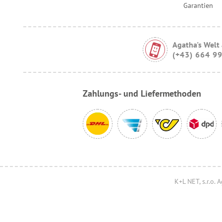
Garantien
Agatha's Welt
(+43) 664 9
Zahlungs- und Liefermethoden
K+L NET, s.r.o.