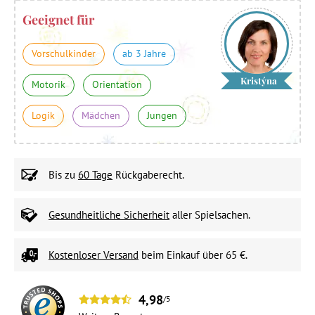
Geeignet für
Vorschulkinder
ab 3 Jahre
Kristýna
Motorik
Orientation
Logik
Mädchen
Jungen
Bis zu
60 Tage
Rückgaberecht.
Gesundheitliche Sicherheit
aller Spielsachen.
Kostenloser Versand
beim Einkauf über 65 €.
4,98
/5