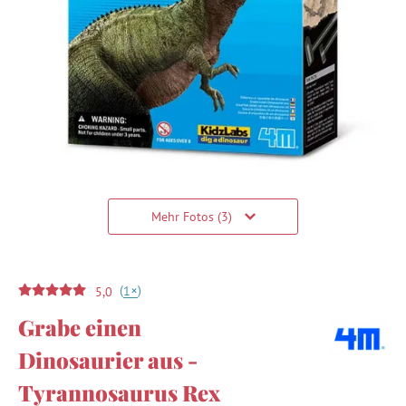
Mehr Fotos (3)
(
)
+
1
5,0
Grabe einen
Dinosaurier aus -
Tyrannosaurus Rex