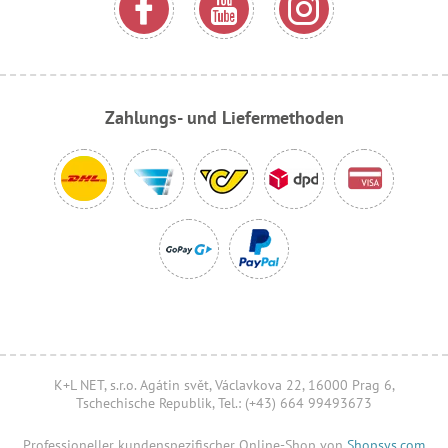
Zahlungs- und Liefermethoden
K+L NET, s.r.o. Agátin svět, Václavkova 22, 16000 Prag 6,
Tschechische Republik, Tel.: (+43) 664 99493673
Professioneller kundenspezifischer Online-Shop von
Shopsys.com