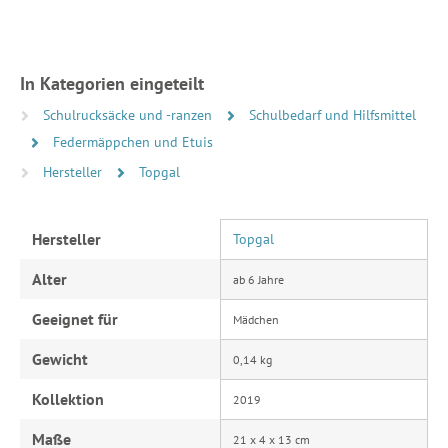
In Kategorien eingeteilt
Schulrucksäcke und -ranzen
Schulbedarf und Hilfsmittel
Federmäppchen und Etuis
Hersteller
Topgal
Hersteller
Topgal
Alter
ab 6 Jahre
Geeignet für
Mädchen
Gewicht
0,14 kg
Kollektion
2019
Maße
21 x 4 x 13 cm