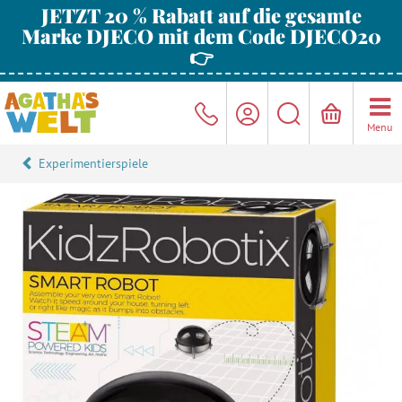
JETZT 20 % Rabatt auf die gesamte
Marke DJECO mit dem Code DJECO20
👉
Menu
Experimentierspiele