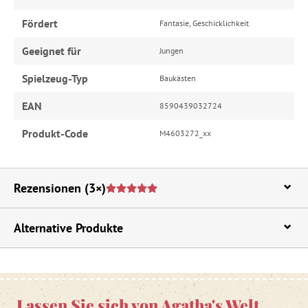
Fördert
Fantasie, Geschicklichkeit
Geeignet für
Jungen
Spielzeug-Typ
Baukästen
EAN
8590439032724
Produkt-Code
M4603272_xx
Rezensionen
(3×)
Alternative Produkte
Lassen Sie sich von Agatha's Welt