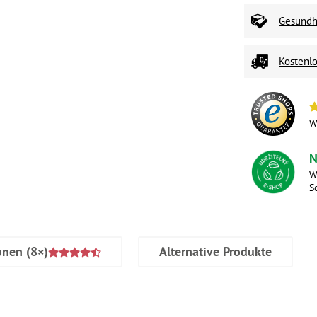
Gesundhe
Kostenlo
W
N
W
S
onen
(8×)
Alternative Produkte