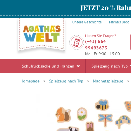
JETZT 20 % Raba
Unsere Geschichte
Mama's Blog
Haben Sie Fragen?
(+43) 664
99493673
Mo - Fr 9:00 - 15:00
Schulrucksäcke und -ranzen
Spielzeug nach Typ
Homepage
Spielzeug nach Typ
Magnetspielzeug