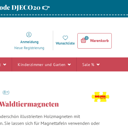
 Code DJECO20 👉
0
Warenkorb
Anmeldung
Wunschliste
Neue Registrierung
rt
Kinderzimmer und Garten
Sale %
+
1
(
8
)
- Waldtiermagneten
derschön illustrierten Holzmagneten mit
n. Sie lassen sich für Magnettafeln verwenden oder