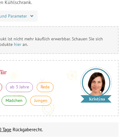
en Kühlschrank.
und Parameter
ukt ist nicht mehr käuflich erwerbbar. Schauen Sie sich
rodukte
hier
an.
für
ab 3 Jahre
Rede
Kristýna
Mädchen
Jungen
0 Tage
Rückgaberecht.