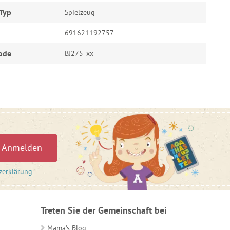
Typ
Spielzeug
691621192757
ode
BJ275_xx
Anmelden
zerklärung
Treten Sie der Gemeinschaft bei
Mama's Blog