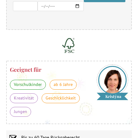
Geeignet für
Vorschulkinder
ab 6 Jahre
Kristýna
Kreativität
Geschicklichkeit
Jungen
Bis zu
60 Tage
Rückgaberecht.