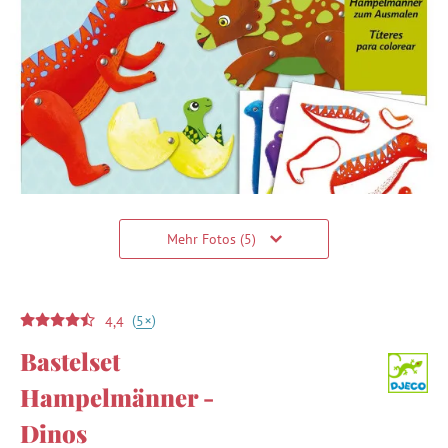
Mehr Fotos (5)
(
)
+
5
4,4
Bastelset
Hampelmänner -
Dinos