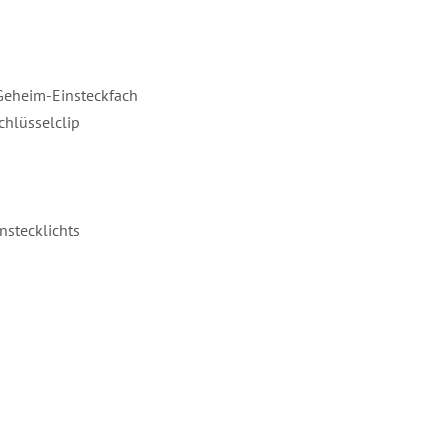
 Geheim-Einsteckfach
chlüsselclip
nstecklichts