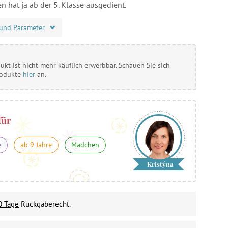
n hat ja ab der 5. Klasse ausgedient.
und Parameter
ukt ist nicht mehr käuflich erwerbbar. Schauen Sie sich
rodukte
hier
an.
für
e
ab 9 Jahre
Mädchen
Kristýna
0 Tage
Rückgaberecht.