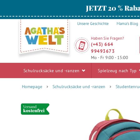
JETZT 20 % Raba
Unsere Geschichte
Mama's Blog
Haben Sie Fragen?
(+43) 664
99493673
Mo - Fr 9:00 - 15:00
Schulrucksäcke und -ranzen
Spielzeug nach Typ
Homepage
Schulrucksäcke und -ranzen
Studentenru
Versand
kostenfrei