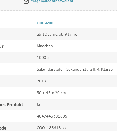
fragen@agathaswelt.at
coocazoo
ab 12 Jahre, ab 9 Jahre
ür
Mädchen
1000 g
Sekundarstufe I, Sekundarstufe II, 4. Klasse
2019
30 x 45 x 20 cm
hes Produkt
Ja
4047443381606
ode
COO_183618_xx