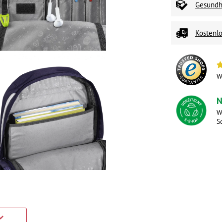
Gesundhe
Kostenlo
W
N
W
S