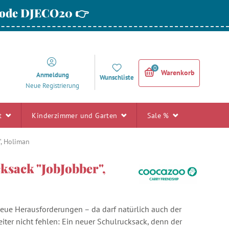
 Code DJECO20 👉
0
Warenkorb
Anmeldung
Wunschliste
Neue Registrierung
rt
Kinderzimmer und Garten
Sale %
", Holiman
ksack "JobJobber",
eue Herausforderungen – da darf natürlich auch der
iter nicht fehlen: Ein neuer Schulrucksack, denn der