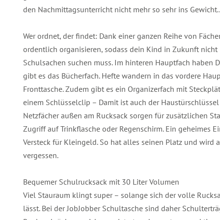
den Nachmittagsunterricht nicht mehr so sehr ins Gewicht.
Wer ordnet, der findet: Dank einer ganzen Reihe von Fächer
ordentlich organisieren, sodass dein Kind in Zukunft nich
Schulsachen suchen muss. Im hinteren Hauptfach haben DI
gibt es das Bücherfach. Hefte wandern in das vordere Haupt
Fronttasche. Zudem gibt es ein Organizerfach mit Steckplät
einem Schlüsselclip – Damit ist auch der Haustürschlüsse
Netzfächer außen am Rucksack sorgen für zusätzlichen S
Zugriff auf Trinkflasche oder Regenschirm. Ein geheimes E
Versteck für Kleingeld. So hat alles seinen Platz und wird 
vergessen.
Bequemer Schulrucksack mit 30 Liter Volumen
Viel Stauraum klingt super – solange sich der volle Ruck
lässt. Bei der JobJobber Schultasche sind daher Schultertr