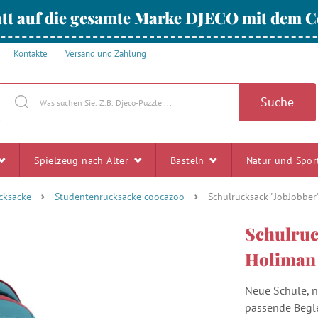
tt auf die gesamte Marke DJECO mit dem
Kontakte
Versand und Zahlung
Suche
Spielzeug nach Alter
Basteln
Natur und Spo
cksäcke
Studentenrucksäcke coocazoo
Schulrucksack "JobJobber
Schulruc
Holiman
Neue Schule, n
passende Begle