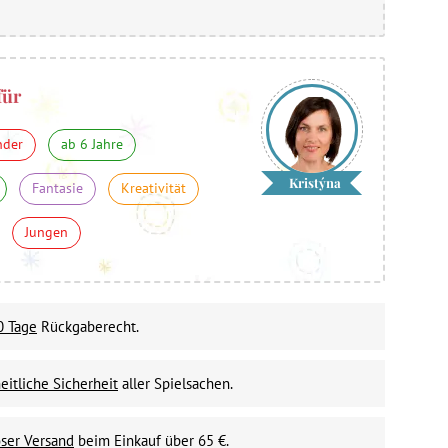
für
nder
ab 6 Jahre
Kristýna
Fantasie
Kreativität
Jungen
0 Tage
Rückgaberecht.
itliche Sicherheit
aller Spielsachen.
ser Versand
beim Einkauf über 65 €.