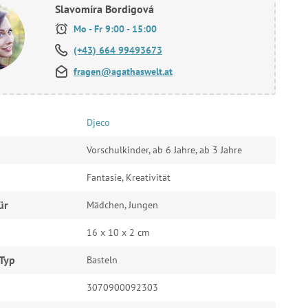
Slavomíra Bordigová
Mo - Fr 9:00 - 15:00
(+43) 664 99493673
fragen@agathaswelt.at
Djeco
Vorschulkinder, ab 6 Jahre, ab 3 Jahre
Fantasie, Kreativität
ür
Mädchen, Jungen
16 x 10 x 2 cm
Typ
Basteln
3070900092303