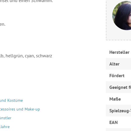
Pinsel und einen Schwamm.
en.
Hersteller
b, hellgrün, cyan, schwarz
Alter
Fördert
Geeignet f
Maße
 und Kostüme
cessoires und Make-up
Spielzeug-
ünstler
EAN
 Jahre