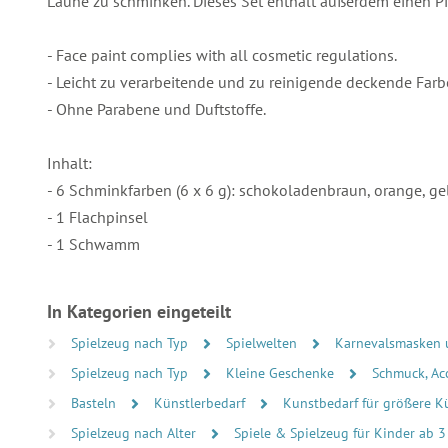
Laune zu schminken. Dieses Set enthält außerdem einen 
- Face paint complies with all cosmetic regulations.
- Leicht zu verarbeitende und zu reinigende deckende Farb
- Ohne Parabene und Duftstoffe.
Inhalt:
- 6 Schminkfarben (6 x 6 g): schokoladenbraun, orange, gel
- 1 Flachpinsel
- 1 Schwamm
In Kategorien eingeteilt
Spielzeug nach Typ
Spielwelten
Karnevalsmasken
Spielzeug nach Typ
Kleine Geschenke
Schmuck, Ac
Basteln
Künstlerbedarf
Kunstbedarf für größere K
Spielzeug nach Alter
Spiele & Spielzeug für Kinder ab 3