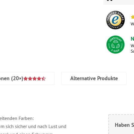
W
N
W
S
onen
(20×)
Alternative Produkte
eitenden Farben:
Haben S
um sich sicher und nach Lust und