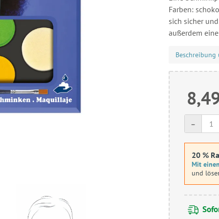
Farben: schoko
sich sicher un
außerdem eine
Beschreibung 
8,49
-
20 % Ra
Mit einem
und löse
Sofor