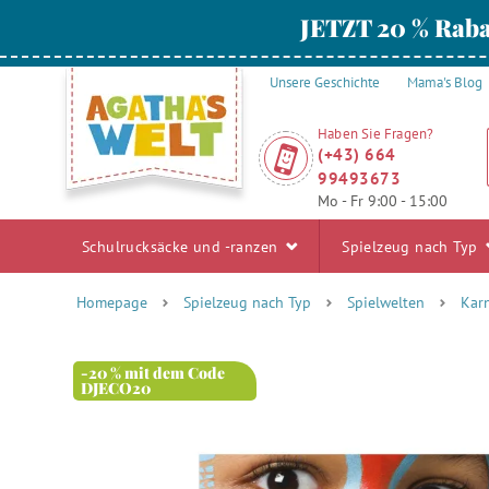
JETZT 20 % Raba
Unsere Geschichte
Mama's Blog
Haben Sie Fragen?
(+43) 664
99493673
Mo - Fr 9:00 - 15:00
Schulrucksäcke und -ranzen
Spielzeug nach Typ
Homepage
Spielzeug nach Typ
Spielwelten
Kar
-20 % mit dem Code
DJECO20