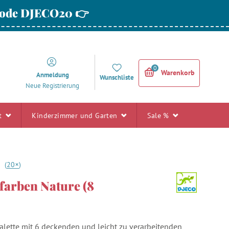
 Code DJECO20 👉
0
Warenkorb
Anmeldung
Wunschliste
Neue Registrierung
rt
Kinderzimmer und Garten
Sale %
+
7
(
20
)
arben Nature (8
lette mit 6 deckenden und leicht zu verarbeitenden