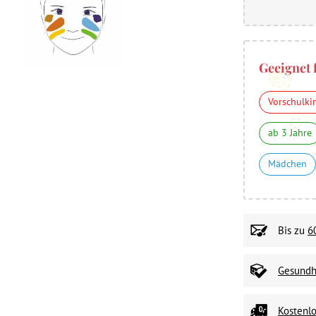
Geeignet 
Vorschulki
ab 3 Jahre
Mädchen
Bis zu
6
Gesundhe
Kostenlo