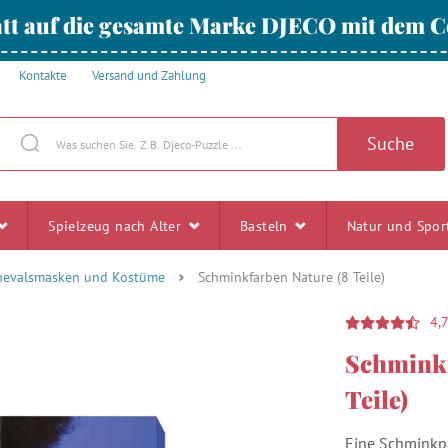
tt auf die gesamte Marke DJECO mit dem
Kontakte
Versand und Zahlung
Suche
Spielzeug nach Alter
Basteln
Natur und Spo
nevalsmasken und Kostüme
Schminkfarben Nature (8 Teile)
4,
Schminkf
Teile)
Eine Schminkpa