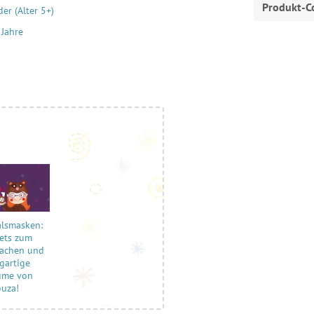
Produkt-C
er (Alter 5+)
 Jahre
lsmasken:
Sets zum
achen und
igartige
üme von
ouza!