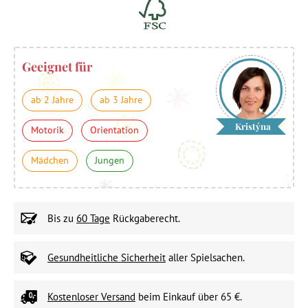
Geeignet für
ab 2 Jahre
ab 3 Jahre
Kristýna
Motorik
Orientation
Mädchen
Jungen
Bis zu
60 Tage
Rückgaberecht.
Gesundheitliche Sicherheit
aller Spielsachen.
Kostenloser Versand
beim Einkauf über 65 €.