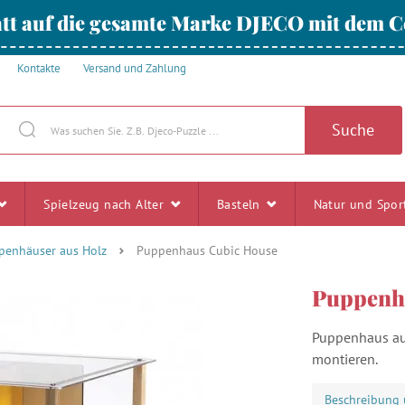
tt auf die gesamte Marke DJECO mit dem
Kontakte
Versand und Zahlung
Suche
Spielzeug nach Alter
Basteln
Natur und Spo
penhäuser aus Holz
Puppenhaus Cubic House
Puppenh
Puppenhaus aus
montieren.
Beschreibung 