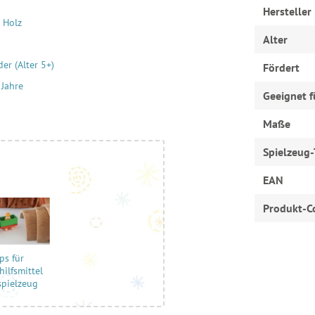
Hersteller
 Holz
Alter
er (Alter 5+)
Fördert
 Jahre
Geeignet f
Maße
Spielzeug-
EAN
Produkt-C
ps für
hilfsmittel
spielzeug