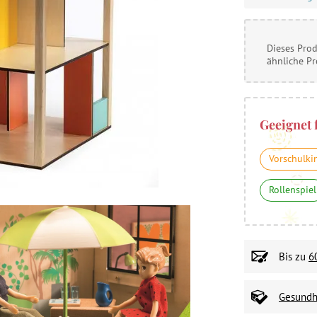
Dieses Prod
ähnliche P
Geeignet 
Vorschulki
Rollenspiel
Bis zu
6
Gesundhe