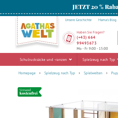
JETZT 20 % Raba
Unsere Geschichte
Mama's Blog
Haben Sie Fragen?
(+43) 664
99493673
Mo - Fr 9:00 - 15:00
Schulrucksäcke und -ranzen
Spielzeug nach Typ
Homepage
Spielzeug nach Typ
Spielwelten
Pup
Versand
kostenfrei