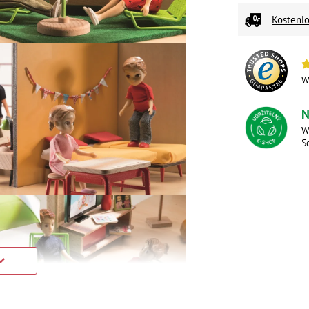
Kostenlo
W
N
W
S