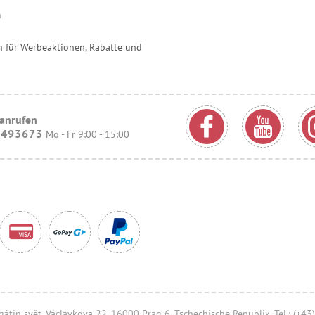
m
 für Werbeaktionen, Rabatte und
 anrufen
9493673
Mo - Fr 9:00 - 15:00
 Agátin svět, Václavkova 22, 16000 Prag 6, Tschechische Republik, Tel.: (+