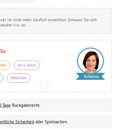
ukt ist nicht mehr käuflich erwerbbar. Schauen Sie sich
rodukte
hier
an.
für
nder
ab 6 Jahre
Kristýna
Mädchen
0 Tage
Rückgaberecht.
itliche Sicherheit
aller Spielsachen.