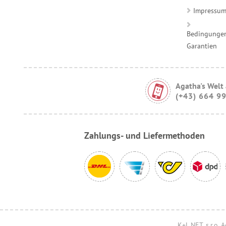
Impressu
Bedingungen
Garantien
Agatha's Welt
(+43) 664 9
Zahlungs- und Liefermethoden
K+L NET, s.r.o.