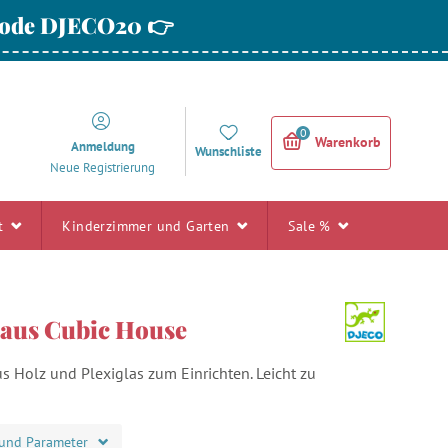
 Code DJECO20 👉
0
Warenkorb
Anmeldung
Wunschliste
Neue Registrierung
rt
Kinderzimmer und Garten
Sale %
aus Cubic House
 Holz und Plexiglas zum Einrichten. Leicht zu
und Parameter