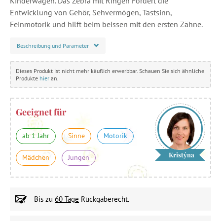
Kinderwagen. Das Zebra mit Ringen Fördert die
Entwicklung von Gehör, Sehvermögen, Tastsinn,
Feinmotorik und hilft beim beissen mit den ersten Zähne.
Beschreibung und Parameter
Dieses Produkt ist nicht mehr käuflich erwerbbar. Schauen Sie sich ähnliche
Produkte
hier
an.
Geeignet für
ab 1 Jahr
Sinne
Motorik
Kristýna
Mädchen
Jungen
Bis zu
60 Tage
Rückgaberecht.