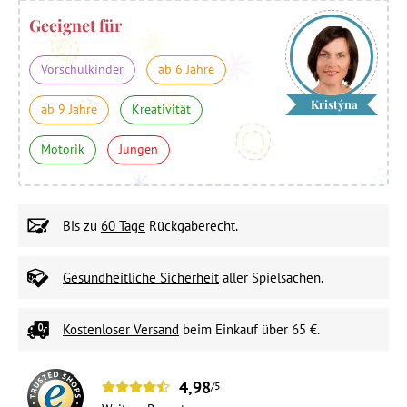
Geeignet für
Vorschulkinder
ab 6 Jahre
Kristýna
ab 9 Jahre
Kreativität
Motorik
Jungen
Bis zu
60 Tage
Rückgaberecht.
Gesundheitliche Sicherheit
aller Spielsachen.
Kostenloser Versand
beim Einkauf über 65 €.
4,98
/5