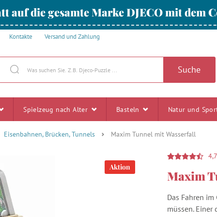
tt auf die gesamte Marke DJECO mit dem
Kontakte
Versand und Zahlung
Suche
Spielzeug nach Alter
Basteln
Natur und Spo
Eisenbahnen, Brücken, Tunnels
Maxim Tunnel mit Wasserfall
4,
Aktion
Maxim Tu
Das Fahren im 
müssen. Einer d