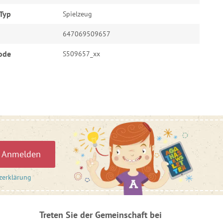
Typ
Spielzeug
647069509657
ode
S509657_xx
Anmelden
zerklärung
Treten Sie der Gemeinschaft bei