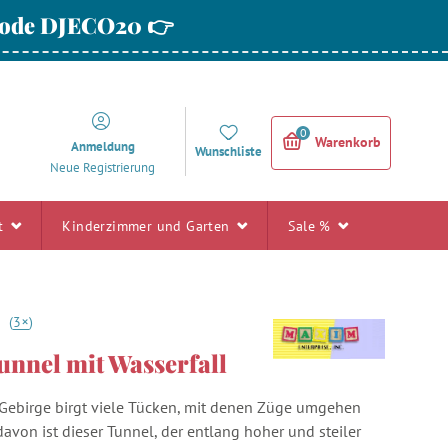
 Code DJECO20 👉
0
Warenkorb
Anmeldung
Wunschliste
Neue Registrierung
rt
Kinderzimmer und Garten
Sale %
+
7
(
3
)
nnel mit Wasserfall
Gebirge birgt viele Tücken, mit denen Züge umgehen
avon ist dieser Tunnel, der entlang hoher und steiler