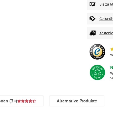
Bis zu
6
Gesundhe
Kostenlo
W
N
W
S
onen
(3×)
Alternative Produkte