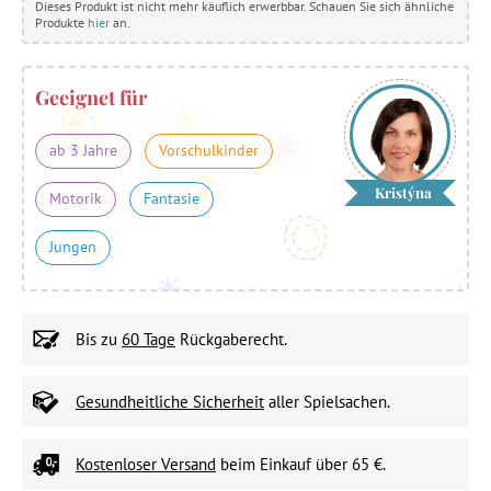
Dieses Produkt ist nicht mehr käuflich erwerbbar. Schauen Sie sich ähnliche
Produkte
hier
an.
Geeignet für
ab 3 Jahre
Vorschulkinder
Kristýna
Motorik
Fantasie
Jungen
Bis zu
60 Tage
Rückgaberecht.
Gesundheitliche Sicherheit
aller Spielsachen.
Kostenloser Versand
beim Einkauf über 65 €.