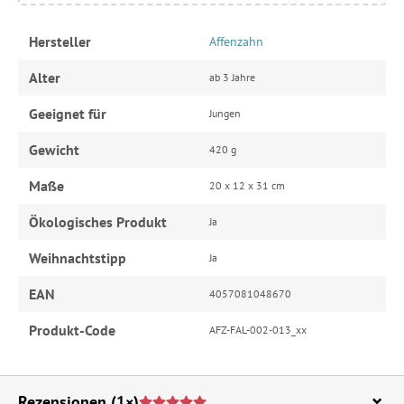
Hersteller
Affenzahn
Alter
ab 3 Jahre
Geeignet für
Jungen
Gewicht
420 g
Maße
20 x 12 x 31 cm
Ökologisches Produkt
Ja
Weihnachtstipp
Ja
EAN
4057081048670
Produkt-Code
AFZ-FAL-002-013_xx
Rezensionen
(1×)