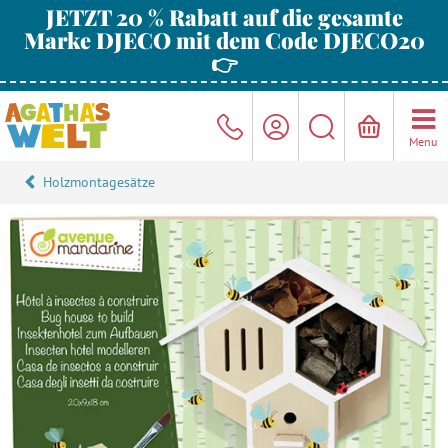
JETZT 20 % Rabatt auf die gesamte
Marke DJECO mit dem Code DJECO20
👉
Menu
Holzmontagesätze