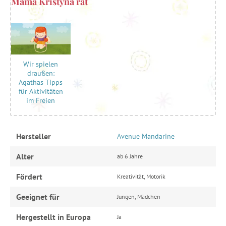
Mama Kristýna rät
Wir spielen
draußen:
Agathas Tipps
für Aktivitäten
im Freien
Hersteller
Avenue Mandarine
Alter
ab 6 Jahre
Fördert
Kreativität, Motorik
Geeignet für
Jungen, Mädchen
Hergestellt in Europa
Ja