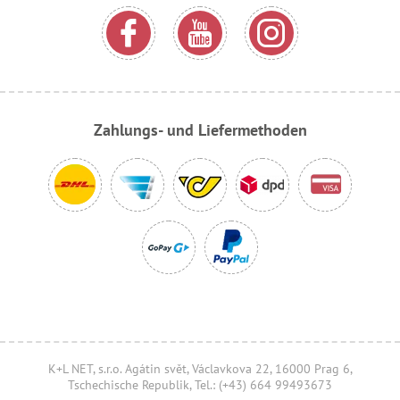
Zahlungs- und Liefermethoden
K+L NET, s.r.o. Agátin svět, Václavkova 22, 16000 Prag 6,
Tschechische Republik, Tel.: (+43) 664 99493673