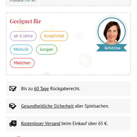
Produkte
hier
an.
Geeignet für
ab 6 Jahre
Kreativität
Kristýna
Motorik
Jungen
Mädchen
Bis zu
60 Tage
Rückgaberecht.
Gesundheitliche Sicherheit
aller Spielsachen.
Kostenloser Versand
beim Einkauf über 65 €.