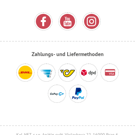
Zahlungs- und Liefermethoden
K+L NET, s.r.o. Agátin svět, Václavkova 22, 16000 Prag 6,