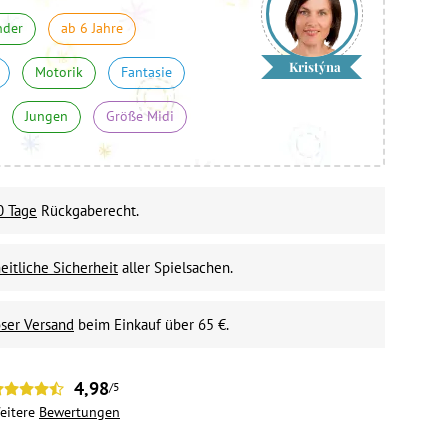
nder
ab 6 Jahre
Kristýna
Motorik
Fantasie
Jungen
Größe Midi
0 Tage
Rückgaberecht.
itliche Sicherheit
aller Spielsachen.
ser Versand
beim Einkauf über 65 €.
4,98
/5
eitere
Bewertungen