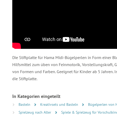
Die Stiftplatte für Hama Midi-Bügelperlen in Form einer B
Hilfsmittel zum üben von Feinmotorik, Vorstellungskraft, 
von Formen und Farben. Geeignet für Kinder ab 5 Jahren. 
die Stiftplatte.
In Kategorien eingeteilt
Basteln
Kreativsets und Basteln
Bügelperlen von
Spielzeug nach Alter
Spiele & Spielzeug für Vorschulkind