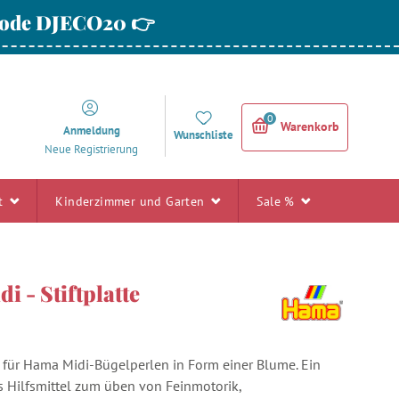
 Code DJECO20 👉
0
Warenkorb
Anmeldung
Wunschliste
Neue Registrierung
rt
Kinderzimmer und Garten
Sale %
 - Stiftplatte
te für Hama Midi-Bügelperlen in Form einer Blume. Ein
 Hilfsmittel zum üben von Feinmotorik,