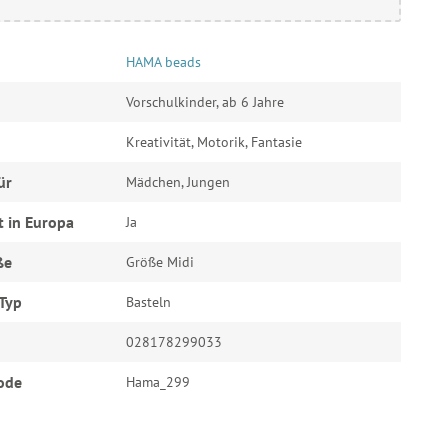
HAMA beads
Vorschulkinder, ab 6 Jahre
Kreativität, Motorik, Fantasie
ür
Mädchen, Jungen
t in Europa
Ja
ße
Größe Midi
Typ
Basteln
028178299033
ode
Hama_299