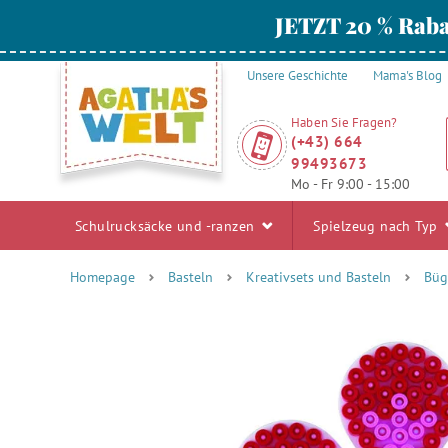
JETZT 20 % Raba
Unsere Geschichte
Mama's Blog
Haben Sie Fragen?
(+43) 664
99493673
Mo - Fr 9:00 - 15:00
Schulrucksäcke und -ranzen
Spielzeug nach Typ
Homepage
Basteln
Kreativsets und Basteln
Büg