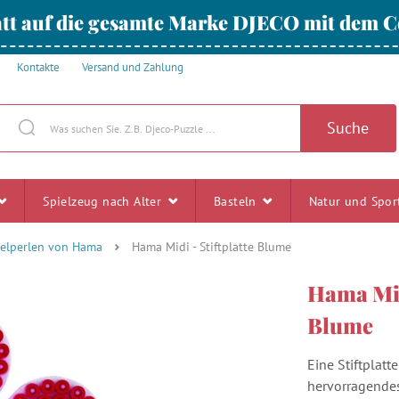
tt auf die gesamte Marke DJECO mit dem
Kontakte
Versand und Zahlung
Suche
Spielzeug nach Alter
Basteln
Natur und Spo
elperlen von Hama
Hama Midi - Stiftplatte Blume
Hama Midi
Blume
Eine Stiftplat
hervorragendes