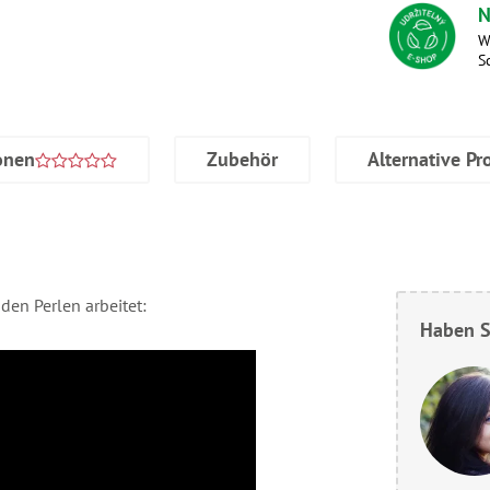
N
W
S
onen
Zubehör
Alternative Pr
den Perlen arbeitet:
Haben S