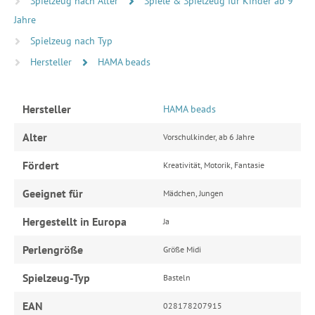
Spielzeug nach Alter
Spiele & Spielzeug für Kinder ab 9
Jahre
Spielzeug nach Typ
Hersteller
HAMA beads
Hersteller
HAMA beads
Alter
Vorschulkinder, ab 6 Jahre
Fördert
Kreativität, Motorik, Fantasie
Geeignet für
Mädchen, Jungen
Hergestellt in Europa
Ja
Perlengröße
Größe Midi
Spielzeug-Typ
Basteln
EAN
028178207915