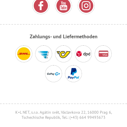
Zahlungs- und Liefermethoden
K+L NET, s.r.o. Agátin svět, Václavkova 22, 16000 Prag 6,
Tschechische Republik, Tel.: (+43) 664 99493673