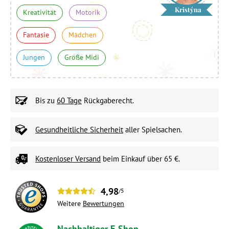
Kristýna
Kreativität
Motorik
Fantasie
Mädchen
Jungen
Größe Midi
Bis zu
60 Tage
Rückgaberecht.
Gesundheitliche Sicherheit
aller Spielsachen.
Kostenloser Versand
beim Einkauf über 65 €.
4,98
/5
Weitere
Bewertungen
Nachhaltiger E-Shop