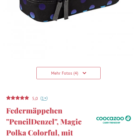
Mehr Fotos (4)
(
)
+
1
5,0
Federmäppchen
"PencilDenzel", Magic
Polka Colorful, mit