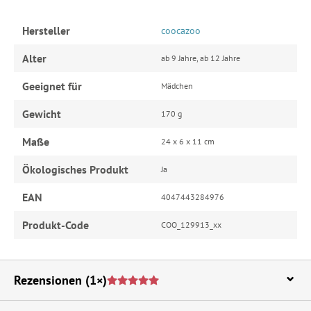
Hersteller
coocazoo
Alter
ab 9 Jahre, ab 12 Jahre
Geeignet für
Mädchen
Gewicht
170 g
Maße
24 x 6 x 11 cm
Ökologisches Produkt
Ja
EAN
4047443284976
Produkt-Code
COO_129913_xx
Rezensionen
(1×)