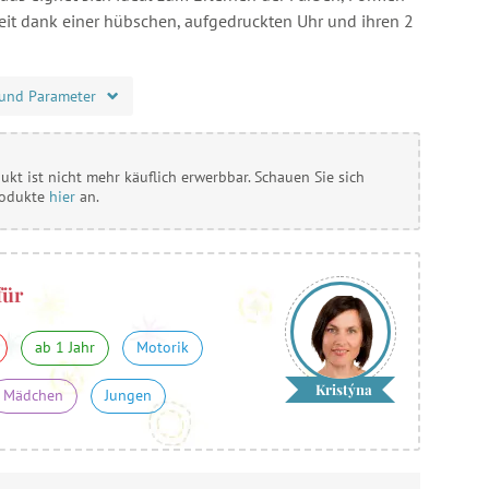
eit dank einer hübschen, aufgedruckten Uhr und ihren 2
und Parameter
ukt ist nicht mehr käuflich erwerbbar. Schauen Sie sich
rodukte
hier
an.
für
ab 1 Jahr
Motorik
Kristýna
Mädchen
Jungen