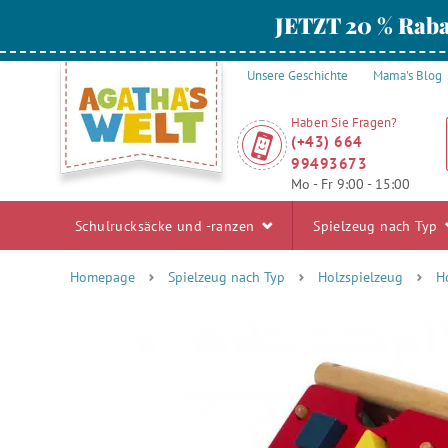
JETZT 20 % Raba
Unsere Geschichte
Mama's Blog
Haben Sie Fragen?
(+43) 664
99493673
Mo - Fr 9:00 - 15:00
Schulrucksäcke und -ranzen
Spielzeug nach Typ
Homepage
Spielzeug nach Typ
Holzspielzeug
H