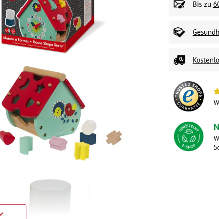
Bis zu
6
Gesundhe
Kostenlo
W
N
W
S