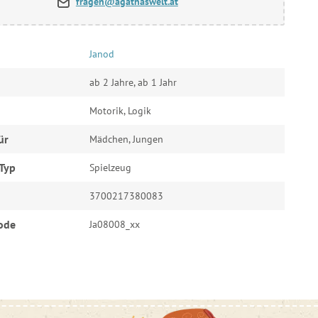
fragen@agathaswelt.at
Janod
ab 2 Jahre, ab 1 Jahr
Motorik, Logik
ür
Mädchen, Jungen
Typ
Spielzeug
3700217380083
ode
Ja08008_xx