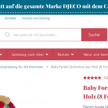
tt auf die gesamte Marke DJECO mit dem
Kontakte
Versand und Zahlung
Suche
Spielzeug nach Alter
Basteln
Natur und Spo
olzspielzeug für die Kleinsten
Baby Forest Sortierbox aus Holz (8 Fo
5,
Baby For
Holz (8 
Dieses bunte H