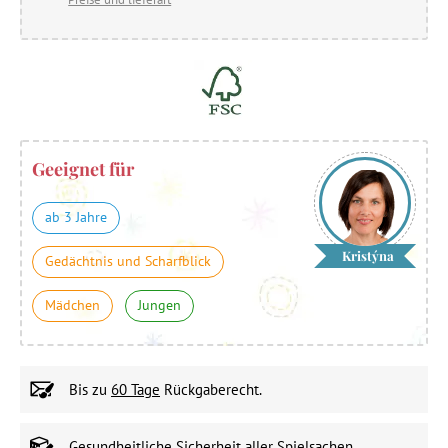
Geeignet für
ab 3 Jahre
Kristýna
Gedächtnis und Scharfblick
Mädchen
Jungen
Bis zu
60 Tage
Rückgaberecht.
Gesundheitliche Sicherheit
aller Spielsachen.