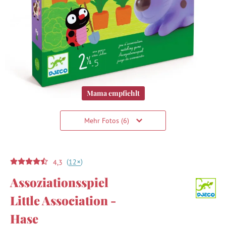
Mama empfiehlt
Mehr Fotos (6)
(
)
+
12
4,3
Assoziationsspiel
Little Association -
Hase