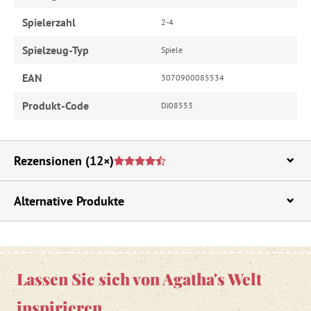
Spielerzahl
2-4
Spielzeug-Typ
Spiele
EAN
3070900085534
Produkt-Code
DJ08553
Rezensionen
(12×)
Alternative Produkte
Lassen Sie sich von Agatha's Welt
inspirieren