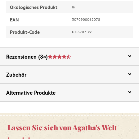
Ökologisches Produkt
Ja
EAN
3070900062078
Produkt-Code
DJ06207_xx
Rezensionen
(8×)
Zubehör
Alternative Produkte
Lassen Sie sich von Agatha's Welt